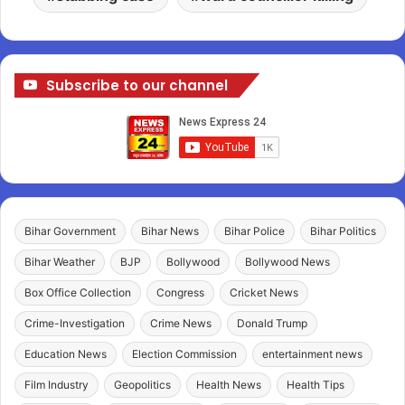
Subscribe to our channel
Bihar Government
Bihar News
Bihar Police
Bihar Politics
Bihar Weather
BJP
Bollywood
Bollywood News
Box Office Collection
Congress
Cricket News
Crime-Investigation
Crime News
Donald Trump
Education News
Election Commission
entertainment news
Film Industry
Geopolitics
Health News
Health Tips