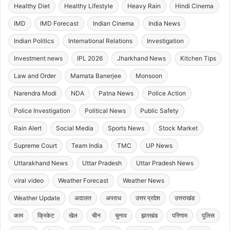
Healthy Diet
Healthy Lifestyle
Heavy Rain
Hindi Cinema
IMD
IMD Forecast
Indian Cinema
India News
Indian Politics
International Relations
Investigation
Investment news
IPL 2026
Jharkhand News
Kitchen Tips
Law and Order
Mamata Banerjee
Monsoon
Narendra Modi
NDA
Patna News
Police Action
Police Investigation
Political News
Public Safety
Rain Alert
Social Media
Sports News
Stock Market
Supreme Court
Team India
TMC
UP News
Uttarakhand News
Uttar Pradesh
Uttar Pradesh News
viral video
Weather Forecast
Weather News
Weather Update
अदालत
अपराध
उत्तर प्रदेश
उत्तराखंड
काम
क्रिकेट
खेल
चीन
चुनाव
झारखंड
परिणाम
पुलिस