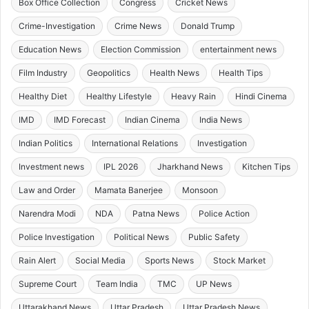
Box Office Collection
Congress
Cricket News
Crime-Investigation
Crime News
Donald Trump
Education News
Election Commission
entertainment news
Film Industry
Geopolitics
Health News
Health Tips
Healthy Diet
Healthy Lifestyle
Heavy Rain
Hindi Cinema
IMD
IMD Forecast
Indian Cinema
India News
Indian Politics
International Relations
Investigation
Investment news
IPL 2026
Jharkhand News
Kitchen Tips
Law and Order
Mamata Banerjee
Monsoon
Narendra Modi
NDA
Patna News
Police Action
Police Investigation
Political News
Public Safety
Rain Alert
Social Media
Sports News
Stock Market
Supreme Court
Team India
TMC
UP News
Uttarakhand News
Uttar Pradesh
Uttar Pradesh News