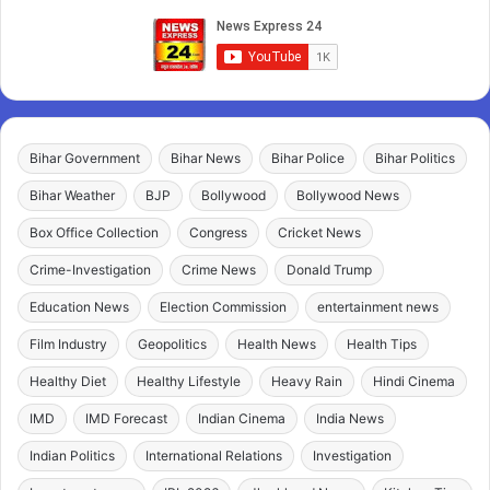
Bihar Government
Bihar News
Bihar Police
Bihar Politics
Bihar Weather
BJP
Bollywood
Bollywood News
Box Office Collection
Congress
Cricket News
Crime-Investigation
Crime News
Donald Trump
Education News
Election Commission
entertainment news
Film Industry
Geopolitics
Health News
Health Tips
Healthy Diet
Healthy Lifestyle
Heavy Rain
Hindi Cinema
IMD
IMD Forecast
Indian Cinema
India News
Indian Politics
International Relations
Investigation