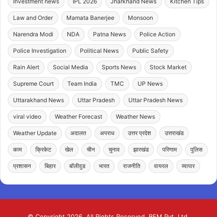
Investment news
IPL 2026
Jharkhand News
Kitchen Tips
Law and Order
Mamata Banerjee
Monsoon
Narendra Modi
NDA
Patna News
Police Action
Police Investigation
Political News
Public Safety
Rain Alert
Social Media
Sports News
Stock Market
Supreme Court
Team India
TMC
UP News
Uttarakhand News
Uttar Pradesh
Uttar Pradesh News
viral video
Weather Forecast
Weather News
Weather Update
अदालत
अपराध
उत्तर प्रदेश
उत्तराखंड
काम
क्रिकेट
खेल
चीन
चुनाव
झारखंड
परिणाम
पुलिस
प्रशासन
बिहार
बॉलीवुड
भारत
राजनीति
वायरल
व्यापार
© Copyright 2026, All Rights Reserved. BFM Pvt. Ltd.