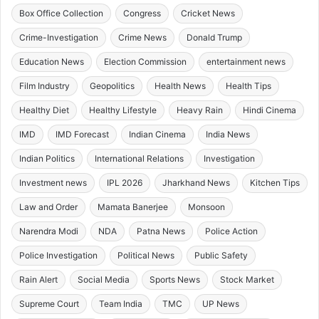
Box Office Collection
Congress
Cricket News
Crime-Investigation
Crime News
Donald Trump
Education News
Election Commission
entertainment news
Film Industry
Geopolitics
Health News
Health Tips
Healthy Diet
Healthy Lifestyle
Heavy Rain
Hindi Cinema
IMD
IMD Forecast
Indian Cinema
India News
Indian Politics
International Relations
Investigation
Investment news
IPL 2026
Jharkhand News
Kitchen Tips
Law and Order
Mamata Banerjee
Monsoon
Narendra Modi
NDA
Patna News
Police Action
Police Investigation
Political News
Public Safety
Rain Alert
Social Media
Sports News
Stock Market
Supreme Court
Team India
TMC
UP News