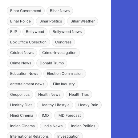
Bihar Government
Bihar News
Bihar Police
Bihar Politics
Bihar Weather
BJP
Bollywood
Bollywood News
Box Office Collection
Congress
Cricket News
Crime-Investigation
Crime News
Donald Trump
Education News
Election Commission
entertainment news
Film Industry
Geopolitics
Health News
Health Tips
Healthy Diet
Healthy Lifestyle
Heavy Rain
Hindi Cinema
IMD
IMD Forecast
Indian Cinema
India News
Indian Politics
International Relations
Investigation