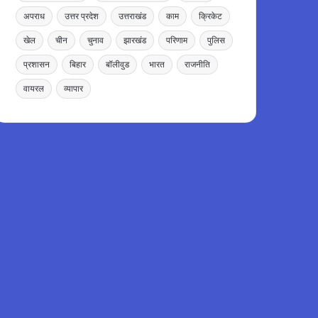
अपराध
उत्तर प्रदेश
उत्तराखंड
काम
क्रिकेट
खेल
चीन
चुनाव
झारखंड
परिणाम
पुलिस
प्रशासन
बिहार
बॉलीवुड
भारत
राजनीति
वायरल
व्यापार