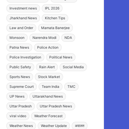
Investment news
IPL 2026
Jharkhand News
Kitchen Tips
Law and Order
Mamata Banerjee
Monsoon
Narendra Modi
NDA
Patna News
Police Action
Police Investigation
Political News
Public Safety
Rain Alert
Social Media
Sports News
Stock Market
Supreme Court
Team India
TMC
UP News
Uttarakhand News
Uttar Pradesh
Uttar Pradesh News
viral video
Weather Forecast
Weather News
Weather Update
अदालत