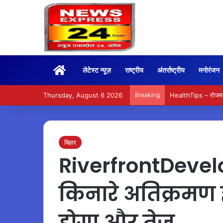
Home
लेटेस्ट न्यूज़
राष्ट्रीय
अंतर्राष्ट्रीय
मनोरंजन
Thursday, August 6 2026
Breaking
HealthTips – रोजमर्
बिहार
RiverfrontDevel
किनारे अतिक्रमण
होगा और तेज…