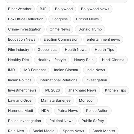
Bihar Weather
BJP
Bollywood
Bollywood News
Box Office Collection
Congress
Cricket News
Crime-Investigation
Crime News
Donald Trump
Education News
Election Commission
entertainment news
Film Industry
Geopolitics
Health News
Health Tips
Healthy Diet
Healthy Lifestyle
Heavy Rain
Hindi Cinema
IMD
IMD Forecast
Indian Cinema
India News
Indian Politics
International Relations
Investigation
Investment news
IPL 2026
Jharkhand News
Kitchen Tips
Law and Order
Mamata Banerjee
Monsoon
Narendra Modi
NDA
Patna News
Police Action
Police Investigation
Political News
Public Safety
Rain Alert
Social Media
Sports News
Stock Market