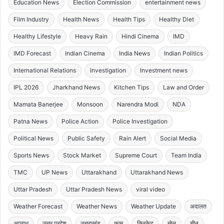
Education News
Election Commission
entertainment news
Film Industry
Health News
Health Tips
Healthy Diet
Healthy Lifestyle
Heavy Rain
Hindi Cinema
IMD
IMD Forecast
Indian Cinema
India News
Indian Politics
International Relations
Investigation
Investment news
IPL 2026
Jharkhand News
Kitchen Tips
Law and Order
Mamata Banerjee
Monsoon
Narendra Modi
NDA
Patna News
Police Action
Police Investigation
Political News
Public Safety
Rain Alert
Social Media
Sports News
Stock Market
Supreme Court
Team India
TMC
UP News
Uttarakhand
Uttarakhand News
Uttar Pradesh
Uttar Pradesh News
viral video
Weather Forecast
Weather News
Weather Update
अदालत
अपराध
उत्तर प्रदेश
उत्तराखंड
काम
क्रिकेट
खेल
चीन