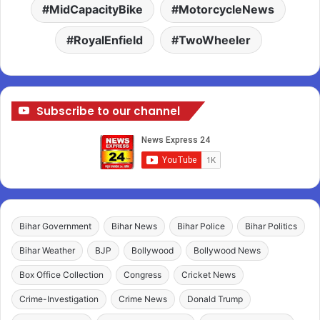
MidCapacityBike
MotorcycleNews
RoyalEnfield
TwoWheeler
Subscribe to our channel
Bihar Government
Bihar News
Bihar Police
Bihar Politics
Bihar Weather
BJP
Bollywood
Bollywood News
Box Office Collection
Congress
Cricket News
Crime-Investigation
Crime News
Donald Trump