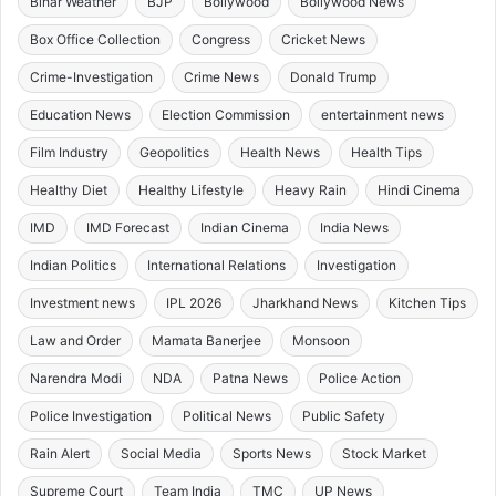
Bihar Weather
BJP
Bollywood
Bollywood News
Box Office Collection
Congress
Cricket News
Crime-Investigation
Crime News
Donald Trump
Education News
Election Commission
entertainment news
Film Industry
Geopolitics
Health News
Health Tips
Healthy Diet
Healthy Lifestyle
Heavy Rain
Hindi Cinema
IMD
IMD Forecast
Indian Cinema
India News
Indian Politics
International Relations
Investigation
Investment news
IPL 2026
Jharkhand News
Kitchen Tips
Law and Order
Mamata Banerjee
Monsoon
Narendra Modi
NDA
Patna News
Police Action
Police Investigation
Political News
Public Safety
Rain Alert
Social Media
Sports News
Stock Market
Supreme Court
Team India
TMC
UP News