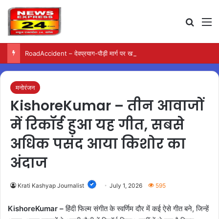
Search
M
RoadAccident – देवप्रयाग-पौड़ी मार्ग पर खाई में गिरी बोलेरो, परिवार के पांच लोगों की मौत
मनोरंजन
KishoreKumar – तीन आवाजों
में रिकॉर्ड हुआ यह गीत, सबसे
अधिक पसंद आया किशोर का
अंदाज
Krati Kashyap Journalist
July 1, 2026
595
KishoreKumar –
हिंदी फिल्म संगीत के स्वर्णिम दौर में कई ऐसे गीत बने, जिन्हें