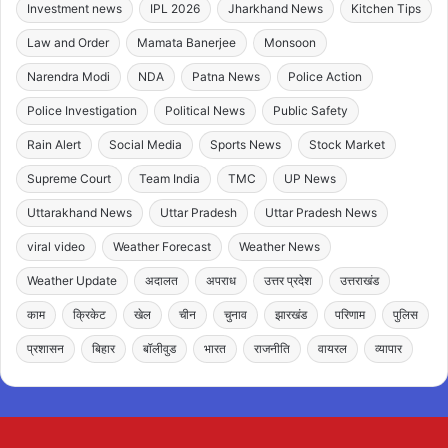
Investment news
IPL 2026
Jharkhand News
Kitchen Tips
Law and Order
Mamata Banerjee
Monsoon
Narendra Modi
NDA
Patna News
Police Action
Police Investigation
Political News
Public Safety
Rain Alert
Social Media
Sports News
Stock Market
Supreme Court
Team India
TMC
UP News
Uttarakhand News
Uttar Pradesh
Uttar Pradesh News
viral video
Weather Forecast
Weather News
Weather Update
अदालत
अपराध
उत्तर प्रदेश
उत्तराखंड
काम
क्रिकेट
खेल
चीन
चुनाव
झारखंड
परिणाम
पुलिस
प्रशासन
बिहार
बॉलीवुड
भारत
राजनीति
वायरल
व्यापार