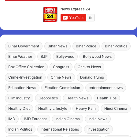
Bihar Government
Bihar News
Bihar Police
Bihar Politics
Bihar Weather
BJP
Bollywood
Bollywood News
Box Office Collection
Congress
Cricket News
Crime-Investigation
Crime News
Donald Trump
Education News
Election Commission
entertainment news
Film Industry
Geopolitics
Health News
Health Tips
Healthy Diet
Healthy Lifestyle
Heavy Rain
Hindi Cinema
IMD
IMD Forecast
Indian Cinema
India News
Indian Politics
International Relations
Investigation