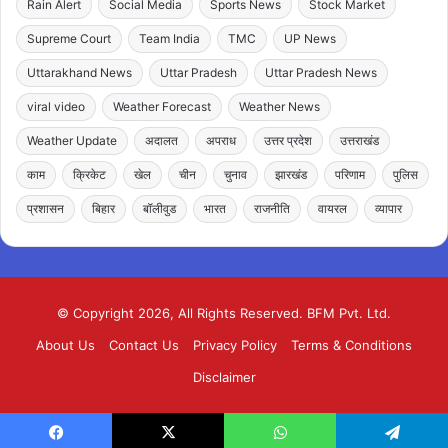
Rain Alert
Social Media
Sports News
Stock Market
Supreme Court
Team India
TMC
UP News
Uttarakhand News
Uttar Pradesh
Uttar Pradesh News
viral video
Weather Forecast
Weather News
Weather Update
अदालत
अपराध
उत्तर प्रदेश
उत्तराखंड
काम
क्रिकेट
खेल
चीन
चुनाव
झारखंड
परिणाम
पुलिस
प्रशासन
बिहार
बॉलीवुड
भारत
राजनीति
वायरल
व्यापार
© Copyright 2026, All Rights Reserved. BFM Pvt. Ltd.
About Us
Contact Us
Privacy Policy
Terms & Conditions
Disclaimer