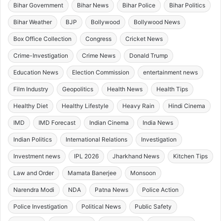
Bihar Government
Bihar News
Bihar Police
Bihar Politics
Bihar Weather
BJP
Bollywood
Bollywood News
Box Office Collection
Congress
Cricket News
Crime-Investigation
Crime News
Donald Trump
Education News
Election Commission
entertainment news
Film Industry
Geopolitics
Health News
Health Tips
Healthy Diet
Healthy Lifestyle
Heavy Rain
Hindi Cinema
IMD
IMD Forecast
Indian Cinema
India News
Indian Politics
International Relations
Investigation
Investment news
IPL 2026
Jharkhand News
Kitchen Tips
Law and Order
Mamata Banerjee
Monsoon
Narendra Modi
NDA
Patna News
Police Action
Police Investigation
Political News
Public Safety