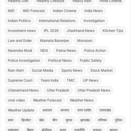
Healthy Diet
Healthy Lifestyle
Heavy Rain
Hindi Cinema
IMD
IMD Forecast
Indian Cinema
India News
Indian Politics
International Relations
Investigation
Investment news
IPL 2026
Jharkhand News
Kitchen Tips
Law and Order
Mamata Banerjee
Monsoon
Narendra Modi
NDA
Patna News
Police Action
Police Investigation
Political News
Public Safety
Rain Alert
Social Media
Sports News
Stock Market
Supreme Court
Team India
TMC
UP News
Uttarakhand News
Uttar Pradesh
Uttar Pradesh News
viral video
Weather Forecast
Weather News
Weather Update
अदालत
अपराध
उत्तर प्रदेश
उत्तराखंड
काम
क्रिकेट
खेल
चीन
चुनाव
झारखंड
परिणाम
पुलिस
प्रशासन
बिहार
बॉलीवुड
भारत
राजनीति
वायरल
व्यापार