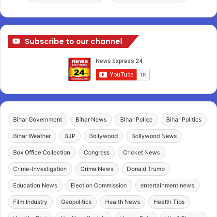
Subscribe to our channel
Bihar Government
Bihar News
Bihar Police
Bihar Politics
Bihar Weather
BJP
Bollywood
Bollywood News
Box Office Collection
Congress
Cricket News
Crime-Investigation
Crime News
Donald Trump
Education News
Election Commission
entertainment news
Film Industry
Geopolitics
Health News
Health Tips