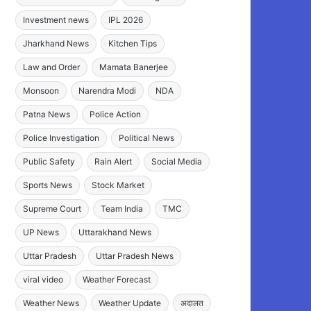
Investment news
IPL 2026
Jharkhand News
Kitchen Tips
Law and Order
Mamata Banerjee
Monsoon
Narendra Modi
NDA
Patna News
Police Action
Police Investigation
Political News
Public Safety
Rain Alert
Social Media
Sports News
Stock Market
Supreme Court
Team India
TMC
UP News
Uttarakhand News
Uttar Pradesh
Uttar Pradesh News
viral video
Weather Forecast
Weather News
Weather Update
अदालत