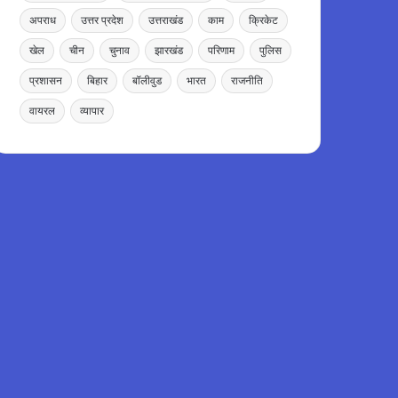
अपराध
उत्तर प्रदेश
उत्तराखंड
काम
क्रिकेट
खेल
चीन
चुनाव
झारखंड
परिणाम
पुलिस
प्रशासन
बिहार
बॉलीवुड
भारत
राजनीति
वायरल
व्यापार