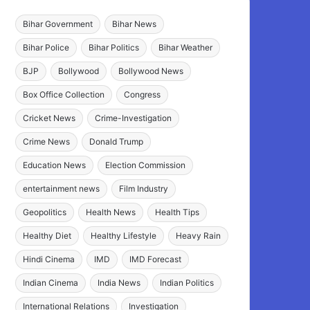
Bihar Government
Bihar News
Bihar Police
Bihar Politics
Bihar Weather
BJP
Bollywood
Bollywood News
Box Office Collection
Congress
Cricket News
Crime-Investigation
Crime News
Donald Trump
Education News
Election Commission
entertainment news
Film Industry
Geopolitics
Health News
Health Tips
Healthy Diet
Healthy Lifestyle
Heavy Rain
Hindi Cinema
IMD
IMD Forecast
Indian Cinema
India News
Indian Politics
International Relations
Investigation