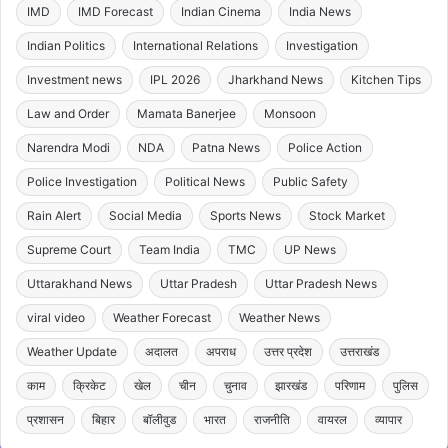
IMD
IMD Forecast
Indian Cinema
India News
Indian Politics
International Relations
Investigation
Investment news
IPL 2026
Jharkhand News
Kitchen Tips
Law and Order
Mamata Banerjee
Monsoon
Narendra Modi
NDA
Patna News
Police Action
Police Investigation
Political News
Public Safety
Rain Alert
Social Media
Sports News
Stock Market
Supreme Court
Team India
TMC
UP News
Uttarakhand News
Uttar Pradesh
Uttar Pradesh News
viral video
Weather Forecast
Weather News
Weather Update
अदालत
अपराध
उत्तर प्रदेश
उत्तराखंड
काम
क्रिकेट
खेल
चीन
चुनाव
झारखंड
परिणाम
पुलिस
प्रशासन
बिहार
बॉलीवुड
भारत
राजनीति
वायरल
व्यापार