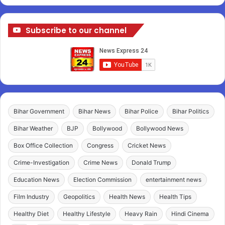
Subscribe to our channel
Bihar Government
Bihar News
Bihar Police
Bihar Politics
Bihar Weather
BJP
Bollywood
Bollywood News
Box Office Collection
Congress
Cricket News
Crime-Investigation
Crime News
Donald Trump
Education News
Election Commission
entertainment news
Film Industry
Geopolitics
Health News
Health Tips
Healthy Diet
Healthy Lifestyle
Heavy Rain
Hindi Cinema