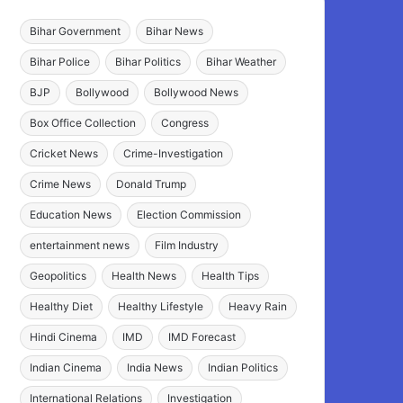
Bihar Government
Bihar News
Bihar Police
Bihar Politics
Bihar Weather
BJP
Bollywood
Bollywood News
Box Office Collection
Congress
Cricket News
Crime-Investigation
Crime News
Donald Trump
Education News
Election Commission
entertainment news
Film Industry
Geopolitics
Health News
Health Tips
Healthy Diet
Healthy Lifestyle
Heavy Rain
Hindi Cinema
IMD
IMD Forecast
Indian Cinema
India News
Indian Politics
International Relations
Investigation