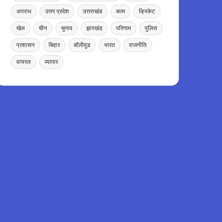
अपराध
उत्तर प्रदेश
उत्तराखंड
काम
क्रिकेट
खेल
चीन
चुनाव
झारखंड
परिणाम
पुलिस
प्रशासन
बिहार
बॉलीवुड
भारत
राजनीति
वायरल
व्यापार