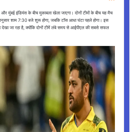
और मुंबई इंडियंस के बीच मुकाबला खेला जाएगा। दोनों टीमों के बीच यह मैच
मयानुसार शाम 7:30 बजे शुरू होगा, जबकि टॉस आधा घंटा पहले होगा। इस
ह देखा जा रहा है, क्योंकि दोनों टीमें लंबे समय से आईपीएल की सबसे सफल