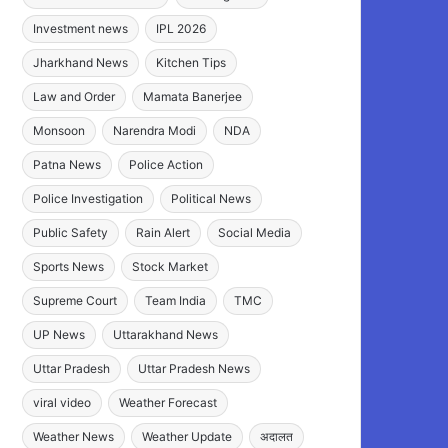
Investment news
IPL 2026
Jharkhand News
Kitchen Tips
Law and Order
Mamata Banerjee
Monsoon
Narendra Modi
NDA
Patna News
Police Action
Police Investigation
Political News
Public Safety
Rain Alert
Social Media
Sports News
Stock Market
Supreme Court
Team India
TMC
UP News
Uttarakhand News
Uttar Pradesh
Uttar Pradesh News
viral video
Weather Forecast
Weather News
Weather Update
अदालत