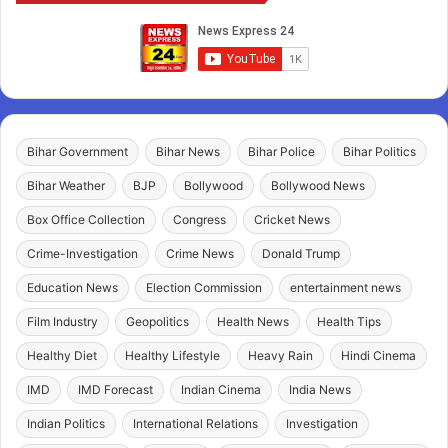
Bihar Government
Bihar News
Bihar Police
Bihar Politics
Bihar Weather
BJP
Bollywood
Bollywood News
Box Office Collection
Congress
Cricket News
Crime-Investigation
Crime News
Donald Trump
Education News
Election Commission
entertainment news
Film Industry
Geopolitics
Health News
Health Tips
Healthy Diet
Healthy Lifestyle
Heavy Rain
Hindi Cinema
IMD
IMD Forecast
Indian Cinema
India News
Indian Politics
International Relations
Investigation