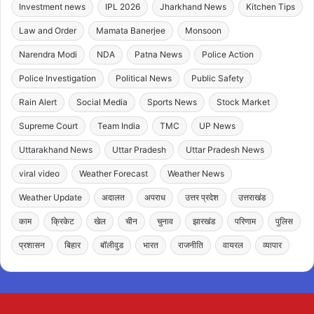
Investment news
IPL 2026
Jharkhand News
Kitchen Tips
Law and Order
Mamata Banerjee
Monsoon
Narendra Modi
NDA
Patna News
Police Action
Police Investigation
Political News
Public Safety
Rain Alert
Social Media
Sports News
Stock Market
Supreme Court
Team India
TMC
UP News
Uttarakhand News
Uttar Pradesh
Uttar Pradesh News
viral video
Weather Forecast
Weather News
Weather Update
अदालत
अपराध
उत्तर प्रदेश
उत्तराखंड
काम
क्रिकेट
खेल
चीन
चुनाव
झारखंड
परिणाम
पुलिस
प्रशासन
बिहार
बॉलीवुड
भारत
राजनीति
वायरल
व्यापार