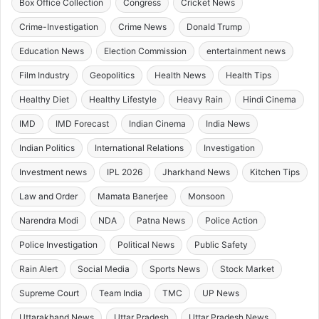
Box Office Collection
Congress
Cricket News
Crime-Investigation
Crime News
Donald Trump
Education News
Election Commission
entertainment news
Film Industry
Geopolitics
Health News
Health Tips
Healthy Diet
Healthy Lifestyle
Heavy Rain
Hindi Cinema
IMD
IMD Forecast
Indian Cinema
India News
Indian Politics
International Relations
Investigation
Investment news
IPL 2026
Jharkhand News
Kitchen Tips
Law and Order
Mamata Banerjee
Monsoon
Narendra Modi
NDA
Patna News
Police Action
Police Investigation
Political News
Public Safety
Rain Alert
Social Media
Sports News
Stock Market
Supreme Court
Team India
TMC
UP News
Uttarakhand News
Uttar Pradesh
Uttar Pradesh News