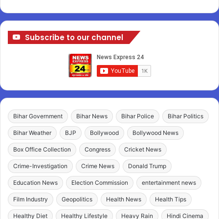
Subscribe to our channel
Bihar Government
Bihar News
Bihar Police
Bihar Politics
Bihar Weather
BJP
Bollywood
Bollywood News
Box Office Collection
Congress
Cricket News
Crime-Investigation
Crime News
Donald Trump
Education News
Election Commission
entertainment news
Film Industry
Geopolitics
Health News
Health Tips
Healthy Diet
Healthy Lifestyle
Heavy Rain
Hindi Cinema