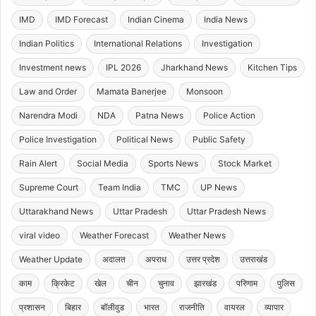
IMD
IMD Forecast
Indian Cinema
India News
Indian Politics
International Relations
Investigation
Investment news
IPL 2026
Jharkhand News
Kitchen Tips
Law and Order
Mamata Banerjee
Monsoon
Narendra Modi
NDA
Patna News
Police Action
Police Investigation
Political News
Public Safety
Rain Alert
Social Media
Sports News
Stock Market
Supreme Court
Team India
TMC
UP News
Uttarakhand News
Uttar Pradesh
Uttar Pradesh News
viral video
Weather Forecast
Weather News
Weather Update
अदालत
अपराध
उत्तर प्रदेश
उत्तराखंड
काम
क्रिकेट
खेल
चीन
चुनाव
झारखंड
परिणाम
पुलिस
प्रशासन
बिहार
बॉलीवुड
भारत
राजनीति
वायरल
व्यापार