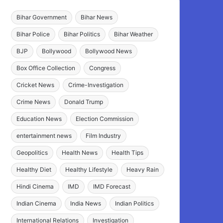
Bihar Government
Bihar News
Bihar Police
Bihar Politics
Bihar Weather
BJP
Bollywood
Bollywood News
Box Office Collection
Congress
Cricket News
Crime-Investigation
Crime News
Donald Trump
Education News
Election Commission
entertainment news
Film Industry
Geopolitics
Health News
Health Tips
Healthy Diet
Healthy Lifestyle
Heavy Rain
Hindi Cinema
IMD
IMD Forecast
Indian Cinema
India News
Indian Politics
International Relations
Investigation