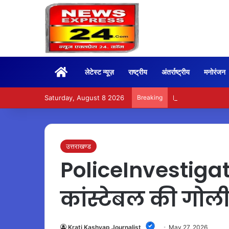
Home
लेटेस्ट न्यूज़
राष्ट्रीय
अंतर्राष्ट्रीय
मनोरंजन
Saturday, August 8 2026
Breaking
BoxOffice – 15वें दि
उत्तराखण्ड
PoliceInvestigat
कांस्टेबल की गोली
Krati Kashyap Journalist
May 27, 2026