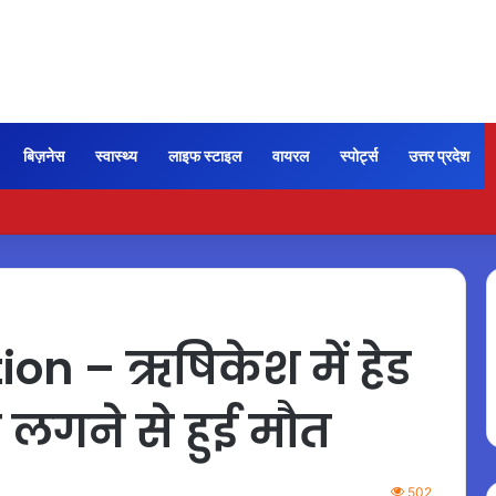
बिज़नेस
स्वास्थ्य
लाइफ स्टाइल
वायरल
स्पोर्ट्स
उत्तर प्रदेश
न भी कायम रही ‘जन नायकन’ की रफ्तार, 185 करोड़ के पार पहुंची कमाई…
ion – ऋषिकेश में हेड
 लगने से हुई मौत
502