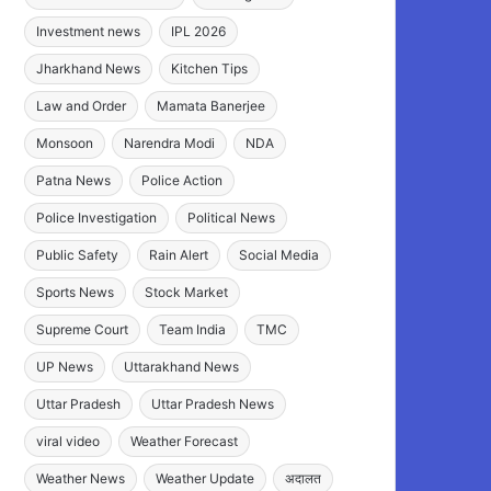
Investment news
IPL 2026
Jharkhand News
Kitchen Tips
Law and Order
Mamata Banerjee
Monsoon
Narendra Modi
NDA
Patna News
Police Action
Police Investigation
Political News
Public Safety
Rain Alert
Social Media
Sports News
Stock Market
Supreme Court
Team India
TMC
UP News
Uttarakhand News
Uttar Pradesh
Uttar Pradesh News
viral video
Weather Forecast
Weather News
Weather Update
अदालत