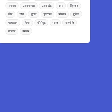
अपराध
उत्तर प्रदेश
उत्तराखंड
काम
क्रिकेट
खेल
चीन
चुनाव
झारखंड
परिणाम
पुलिस
प्रशासन
बिहार
बॉलीवुड
भारत
राजनीति
वायरल
व्यापार