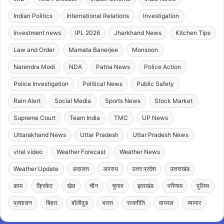
Indian Politics
International Relations
Investigation
Investment news
IPL 2026
Jharkhand News
Kitchen Tips
Law and Order
Mamata Banerjee
Monsoon
Narendra Modi
NDA
Patna News
Police Action
Police Investigation
Political News
Public Safety
Rain Alert
Social Media
Sports News
Stock Market
Supreme Court
Team India
TMC
UP News
Uttarakhand News
Uttar Pradesh
Uttar Pradesh News
viral video
Weather Forecast
Weather News
Weather Update
अदालत
अपराध
उत्तर प्रदेश
उत्तराखंड
काम
क्रिकेट
खेल
चीन
चुनाव
झारखंड
परिणाम
पुलिस
प्रशासन
बिहार
बॉलीवुड
भारत
राजनीति
वायरल
व्यापार