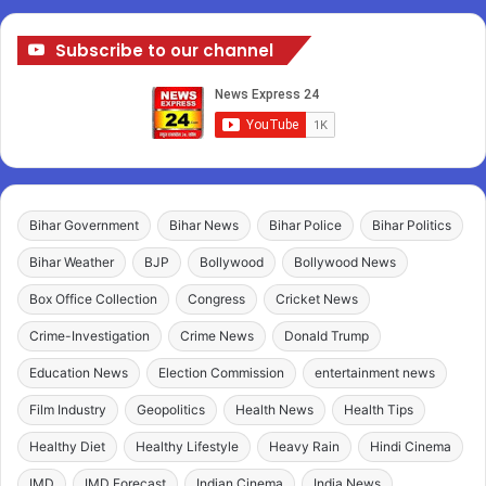
Subscribe to our channel
Bihar Government
Bihar News
Bihar Police
Bihar Politics
Bihar Weather
BJP
Bollywood
Bollywood News
Box Office Collection
Congress
Cricket News
Crime-Investigation
Crime News
Donald Trump
Education News
Election Commission
entertainment news
Film Industry
Geopolitics
Health News
Health Tips
Healthy Diet
Healthy Lifestyle
Heavy Rain
Hindi Cinema
IMD
IMD Forecast
Indian Cinema
India News