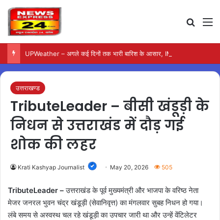
Search
M
UPWeather – अगले कई दिनों तक भारी बारिश के आसार, IMD ने जारी किया अलर्ट
उत्तराखण्ड
TributeLeader – बीसी खंडूड़ी के
निधन से उत्तराखंड में दौड़ गई
शोक की लहर
Krati Kashyap Journalist
May 20, 2026
505
TributeLeader –
उत्तराखंड के पूर्व मुख्यमंत्री और भाजपा के वरिष्ठ नेता
मेजर जनरल भुवन चंद्र खंडूड़ी (सेवानिवृत्त) का मंगलवार सुबह निधन हो गया।
लंबे समय से अस्वस्थ चल रहे खंडूड़ी का उपचार जारी था और उन्हें वेंटिलेटर