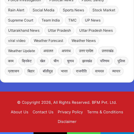
Rain Alert
Social Media
Sports News
Stock Market
Supreme Court
Team India
TMC
UP News
Uttarakhand News
Uttar Pradesh
Uttar Pradesh News
viral video
Weather Forecast
Weather News
Weather Update
अदालत
अपराध
उत्तर प्रदेश
उत्तराखंड
काम
क्रिकेट
खेल
चीन
चुनाव
झारखंड
परिणाम
पुलिस
प्रशासन
बिहार
बॉलीवुड
भारत
राजनीति
वायरल
व्यापार
© Copyright 2026, All Rights Reserved. BFM Pvt. Ltd.
About Us
Contact Us
Privacy Policy
Terms & Conditions
Disclaimer