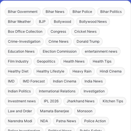
Bihar Government
Bihar News
Bihar Police
Bihar Politics
Bihar Weather
BJP
Bollywood
Bollywood News
Box Office Collection
Congress
Cricket News
Crime-Investigation
Crime News
Donald Trump
Education News
Election Commission
entertainment news
Film Industry
Geopolitics
Health News
Health Tips
Healthy Diet
Healthy Lifestyle
Heavy Rain
Hindi Cinema
IMD
IMD Forecast
Indian Cinema
India News
Indian Politics
International Relations
Investigation
Investment news
IPL 2026
Jharkhand News
Kitchen Tips
Law and Order
Mamata Banerjee
Monsoon
Narendra Modi
NDA
Patna News
Police Action
Police Investigation
Political News
Public Safety