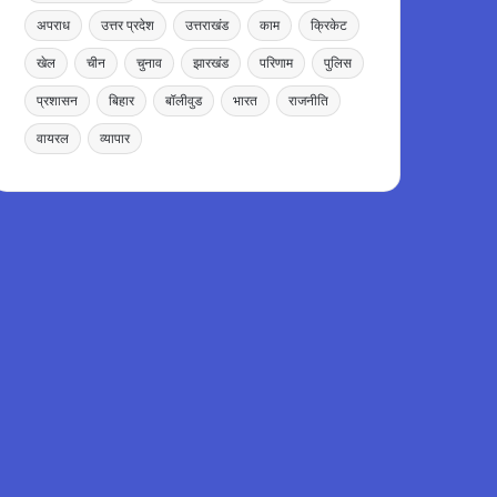
अपराध
उत्तर प्रदेश
उत्तराखंड
काम
क्रिकेट
खेल
चीन
चुनाव
झारखंड
परिणाम
पुलिस
प्रशासन
बिहार
बॉलीवुड
भारत
राजनीति
वायरल
व्यापार