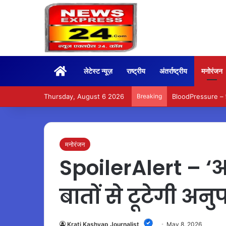
Home
लेटेस्ट न्यूज़
राष्ट्रीय
अंतर्राष्ट्रीय
मनोरंजन
Thursday, August 6 2026
Breaking
BloodPressure – हाई 
मनोरंजन
SpoilerAlert – ‘अन
बातों से टूटेगी अन
Krati Kashyap Journalist
May 8, 2026