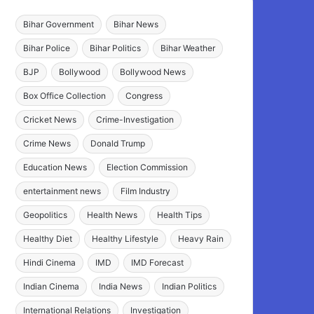
Bihar Government
Bihar News
Bihar Police
Bihar Politics
Bihar Weather
BJP
Bollywood
Bollywood News
Box Office Collection
Congress
Cricket News
Crime-Investigation
Crime News
Donald Trump
Education News
Election Commission
entertainment news
Film Industry
Geopolitics
Health News
Health Tips
Healthy Diet
Healthy Lifestyle
Heavy Rain
Hindi Cinema
IMD
IMD Forecast
Indian Cinema
India News
Indian Politics
International Relations
Investigation