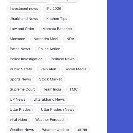
Investment news
IPL 2026
Jharkhand News
Kitchen Tips
Law and Order
Mamata Banerjee
Monsoon
Narendra Modi
NDA
Patna News
Police Action
Police Investigation
Political News
Public Safety
Rain Alert
Social Media
Sports News
Stock Market
Supreme Court
Team India
TMC
UP News
Uttarakhand News
Uttar Pradesh
Uttar Pradesh News
viral video
Weather Forecast
Weather News
Weather Update
अदालत