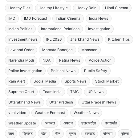
Healthy Diet
Healthy Lifestyle
Heavy Rain
Hindi Cinema
IMD
IMD Forecast
Indian Cinema
India News
Indian Politics
International Relations
Investigation
Investment news
IPL 2026
Jharkhand News
Kitchen Tips
Law and Order
Mamata Banerjee
Monsoon
Narendra Modi
NDA
Patna News
Police Action
Police Investigation
Political News
Public Safety
Rain Alert
Social Media
Sports News
Stock Market
Supreme Court
Team India
TMC
UP News
Uttarakhand News
Uttar Pradesh
Uttar Pradesh News
viral video
Weather Forecast
Weather News
Weather Update
अदालत
अपराध
उत्तर प्रदेश
उत्तराखंड
काम
क्रिकेट
खेल
चीन
चुनाव
झारखंड
परिणाम
पुलिस