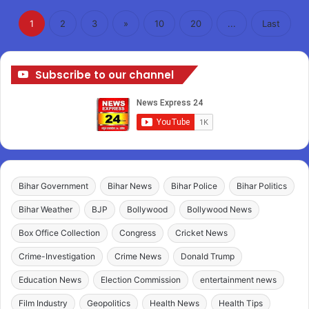
1
2
3
»
10
20
...
Last
Subscribe to our channel
Bihar Government
Bihar News
Bihar Police
Bihar Politics
Bihar Weather
BJP
Bollywood
Bollywood News
Box Office Collection
Congress
Cricket News
Crime-Investigation
Crime News
Donald Trump
Education News
Election Commission
entertainment news
Film Industry
Geopolitics
Health News
Health Tips