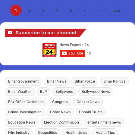
1
2
3
4
5
»
...
Last
Subscribe to our channel
Bihar Government
Bihar News
Bihar Police
Bihar Politics
Bihar Weather
BJP
Bollywood
Bollywood News
Box Office Collection
Congress
Cricket News
Crime-Investigation
Crime News
Donald Trump
Education News
Election Commission
entertainment news
Film Industry
Geopolitics
Health News
Health Tips