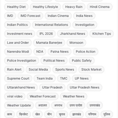
Healthy Diet
Healthy Lifestyle
Heavy Rain
Hindi Cinema
IMD
IMD Forecast
Indian Cinema
India News
Indian Politics
International Relations
Investigation
Investment news
IPL 2026
Jharkhand News
Kitchen Tips
Law and Order
Mamata Banerjee
Monsoon
Narendra Modi
NDA
Patna News
Police Action
Police Investigation
Political News
Public Safety
Rain Alert
Social Media
Sports News
Stock Market
Supreme Court
Team India
TMC
UP News
Uttarakhand News
Uttar Pradesh
Uttar Pradesh News
viral video
Weather Forecast
Weather News
Weather Update
अदालत
अपराध
उत्तर प्रदेश
उत्तराखंड
काम
क्रिकेट
खेल
चीन
चुनाव
झारखंड
परिणाम
पुलिस