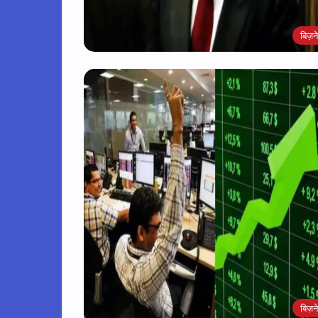
बिज़न
बिज़न