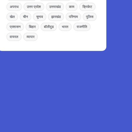
अपराध
उत्तर प्रदेश
उत्तराखंड
काम
क्रिकेट
खेल
चीन
चुनाव
झारखंड
परिणाम
पुलिस
प्रशासन
बिहार
बॉलीवुड
भारत
राजनीति
वायरल
व्यापार