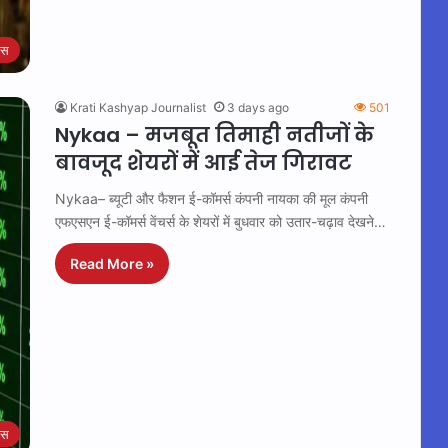
ेस
Krati Kashyap Journalist
3 days ago
501
Nykaa – मजबूत तिमाही नतीजों के
बावजूद शेयरों में आई तेज गिरावट
Nykaa– ब्यूटी और फैशन ई-कॉमर्स कंपनी नायका की मूल कंपनी
एफएसएन ई-कॉमर्स वेंचर्स के शेयरों में बुधवार को उतार-चढ़ाव देखने…
Read More »
ेस