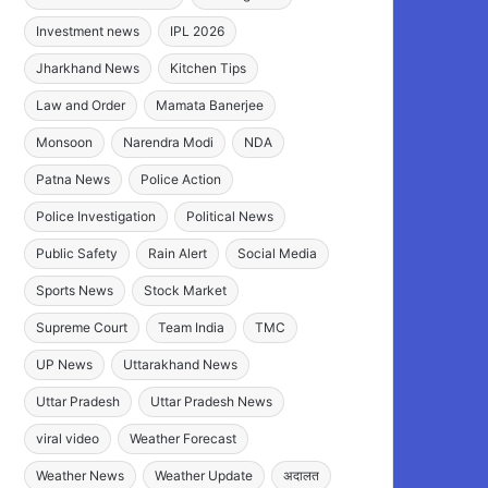
Investment news
IPL 2026
Jharkhand News
Kitchen Tips
Law and Order
Mamata Banerjee
Monsoon
Narendra Modi
NDA
Patna News
Police Action
Police Investigation
Political News
Public Safety
Rain Alert
Social Media
Sports News
Stock Market
Supreme Court
Team India
TMC
UP News
Uttarakhand News
Uttar Pradesh
Uttar Pradesh News
viral video
Weather Forecast
Weather News
Weather Update
अदालत