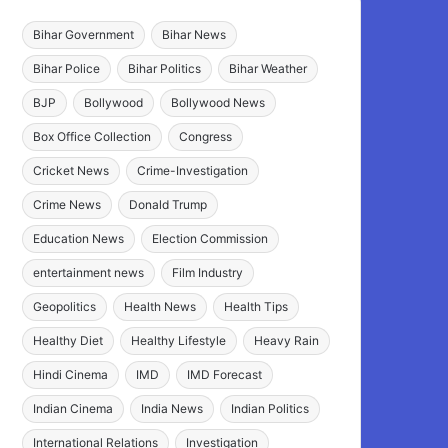
Bihar Government
Bihar News
Bihar Police
Bihar Politics
Bihar Weather
BJP
Bollywood
Bollywood News
Box Office Collection
Congress
Cricket News
Crime-Investigation
Crime News
Donald Trump
Education News
Election Commission
entertainment news
Film Industry
Geopolitics
Health News
Health Tips
Healthy Diet
Healthy Lifestyle
Heavy Rain
Hindi Cinema
IMD
IMD Forecast
Indian Cinema
India News
Indian Politics
International Relations
Investigation