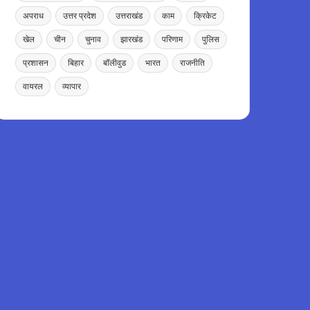
अपराध
उत्तर प्रदेश
उत्तराखंड
काम
क्रिकेट
खेल
चीन
चुनाव
झारखंड
परिणाम
पुलिस
प्रशासन
बिहार
बॉलीवुड
भारत
राजनीति
वायरल
व्यापार