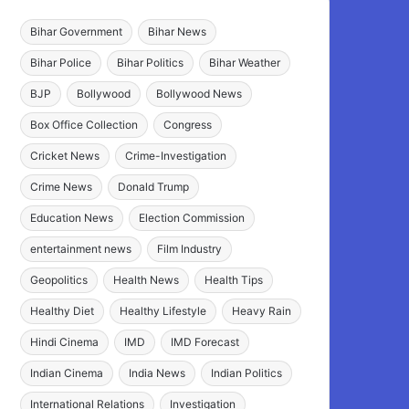
Bihar Government
Bihar News
Bihar Police
Bihar Politics
Bihar Weather
BJP
Bollywood
Bollywood News
Box Office Collection
Congress
Cricket News
Crime-Investigation
Crime News
Donald Trump
Education News
Election Commission
entertainment news
Film Industry
Geopolitics
Health News
Health Tips
Healthy Diet
Healthy Lifestyle
Heavy Rain
Hindi Cinema
IMD
IMD Forecast
Indian Cinema
India News
Indian Politics
International Relations
Investigation