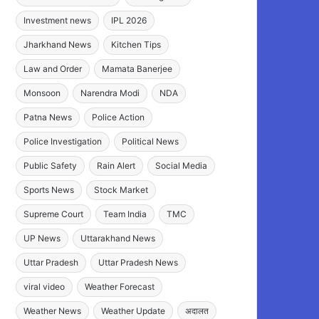
Investment news
IPL 2026
Jharkhand News
Kitchen Tips
Law and Order
Mamata Banerjee
Monsoon
Narendra Modi
NDA
Patna News
Police Action
Police Investigation
Political News
Public Safety
Rain Alert
Social Media
Sports News
Stock Market
Supreme Court
Team India
TMC
UP News
Uttarakhand News
Uttar Pradesh
Uttar Pradesh News
viral video
Weather Forecast
Weather News
Weather Update
अदालत