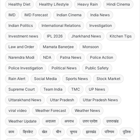
Healthy Diet
Healthy Lifestyle
Heavy Rain
Hindi Cinema
IMD
IMD Forecast
Indian Cinema
India News
Indian Politics
International Relations
Investigation
Investment news
IPL 2026
Jharkhand News
Kitchen Tips
Law and Order
Mamata Banerjee
Monsoon
Narendra Modi
NDA
Patna News
Police Action
Police Investigation
Political News
Public Safety
Rain Alert
Social Media
Sports News
Stock Market
Supreme Court
Team India
TMC
UP News
Uttarakhand News
Uttar Pradesh
Uttar Pradesh News
viral video
Weather Forecast
Weather News
Weather Update
अदालत
अपराध
उत्तर प्रदेश
उत्तराखंड
काम
क्रिकेट
खेल
चीन
चुनाव
झारखंड
परिणाम
पुलिस