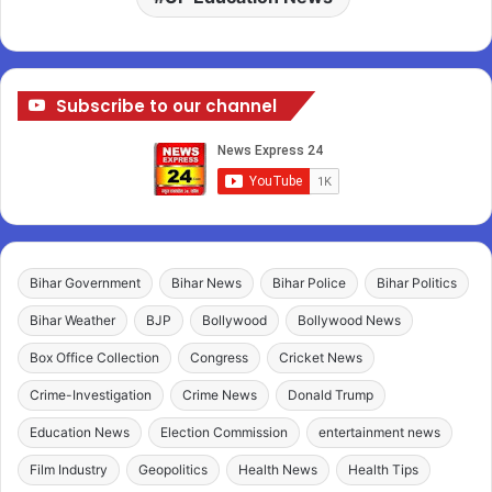
Subscribe to our channel
Bihar Government
Bihar News
Bihar Police
Bihar Politics
Bihar Weather
BJP
Bollywood
Bollywood News
Box Office Collection
Congress
Cricket News
Crime-Investigation
Crime News
Donald Trump
Education News
Election Commission
entertainment news
Film Industry
Geopolitics
Health News
Health Tips