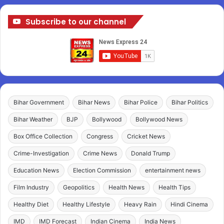
Subscribe to our channel
Bihar Government
Bihar News
Bihar Police
Bihar Politics
Bihar Weather
BJP
Bollywood
Bollywood News
Box Office Collection
Congress
Cricket News
Crime-Investigation
Crime News
Donald Trump
Education News
Election Commission
entertainment news
Film Industry
Geopolitics
Health News
Health Tips
Healthy Diet
Healthy Lifestyle
Heavy Rain
Hindi Cinema
IMD
IMD Forecast
Indian Cinema
India News