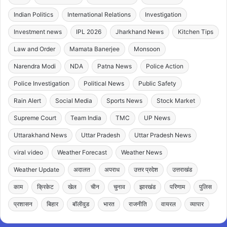
Indian Politics
International Relations
Investigation
Investment news
IPL 2026
Jharkhand News
Kitchen Tips
Law and Order
Mamata Banerjee
Monsoon
Narendra Modi
NDA
Patna News
Police Action
Police Investigation
Political News
Public Safety
Rain Alert
Social Media
Sports News
Stock Market
Supreme Court
Team India
TMC
UP News
Uttarakhand News
Uttar Pradesh
Uttar Pradesh News
viral video
Weather Forecast
Weather News
Weather Update
अदालत
अपराध
उत्तर प्रदेश
उत्तराखंड
काम
क्रिकेट
खेल
चीन
चुनाव
झारखंड
परिणाम
पुलिस
प्रशासन
बिहार
बॉलीवुड
भारत
राजनीति
वायरल
व्यापार