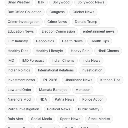
Bihar Weather
BJP
Bollywood
Bollywood News
Box Office Collection
Congress
Cricket News
Crime-Investigation
Crime News
Donald Trump
Education News
Election Commission
entertainment news
Film Industry
Geopolitics
Health News
Health Tips
Healthy Diet
Healthy Lifestyle
Heavy Rain
Hindi Cinema
IMD
IMD Forecast
Indian Cinema
India News
Indian Politics
International Relations
Investigation
Investment news
IPL 2026
Jharkhand News
Kitchen Tips
Law and Order
Mamata Banerjee
Monsoon
Narendra Modi
NDA
Patna News
Police Action
Police Investigation
Political News
Public Safety
Rain Alert
Social Media
Sports News
Stock Market