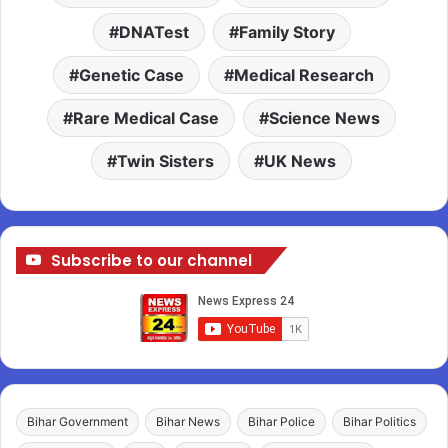
DNATest
Family Story
Genetic Case
Medical Research
Rare Medical Case
Science News
Twin Sisters
UK News
Subscribe to our channel
Bihar Government
Bihar News
Bihar Police
Bihar Politics