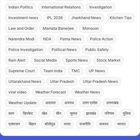
Indian Politics
International Relations
Investigation
Investment news
IPL 2026
Jharkhand News
Kitchen Tips
Law and Order
Mamata Banerjee
Monsoon
Narendra Modi
NDA
Patna News
Police Action
Police Investigation
Political News
Public Safety
Rain Alert
Social Media
Sports News
Stock Market
Supreme Court
Team India
TMC
UP News
Uttarakhand News
Uttar Pradesh
Uttar Pradesh News
viral video
Weather Forecast
Weather News
Weather Update
अदालत
अपराध
उत्तर प्रदेश
उत्तराखंड
काम
क्रिकेट
खेल
चीन
चुनाव
झारखंड
परिणाम
पुलिस
प्रशासन
बिहार
बॉलीवुड
भारत
राजनीति
वायरल
व्यापार