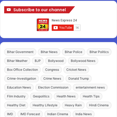
Subscribe to our channel
Bihar Government
Bihar News
Bihar Police
Bihar Politics
Bihar Weather
BJP
Bollywood
Bollywood News
Box Office Collection
Congress
Cricket News
Crime-Investigation
Crime News
Donald Trump
Education News
Election Commission
entertainment news
Film Industry
Geopolitics
Health News
Health Tips
Healthy Diet
Healthy Lifestyle
Heavy Rain
Hindi Cinema
IMD
IMD Forecast
Indian Cinema
India News