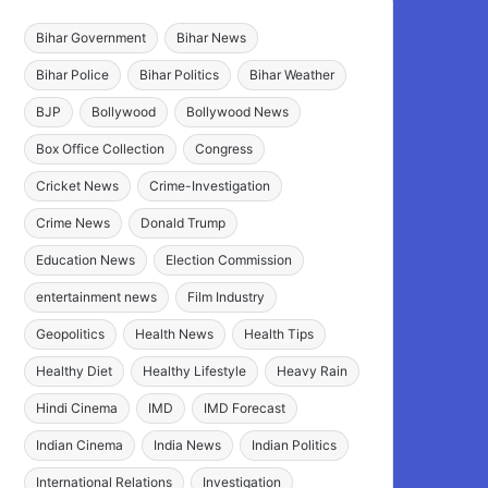
Bihar Government
Bihar News
Bihar Police
Bihar Politics
Bihar Weather
BJP
Bollywood
Bollywood News
Box Office Collection
Congress
Cricket News
Crime-Investigation
Crime News
Donald Trump
Education News
Election Commission
entertainment news
Film Industry
Geopolitics
Health News
Health Tips
Healthy Diet
Healthy Lifestyle
Heavy Rain
Hindi Cinema
IMD
IMD Forecast
Indian Cinema
India News
Indian Politics
International Relations
Investigation