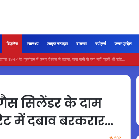
बिज़नेस
स्वास्थ्य
लाइफ स्टाइल
वायरल
स्पोर्ट्स
उत्तर प्रदेश
न भी कायम रही ‘जन नायकन’ की रफ्तार, 185 करोड़ के पार पहुंची कमाई…
गैस सिलेंडर के दाम
रेट में दबाव बरकरार…
502