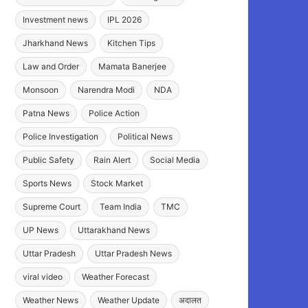
Investment news
IPL 2026
Jharkhand News
Kitchen Tips
Law and Order
Mamata Banerjee
Monsoon
Narendra Modi
NDA
Patna News
Police Action
Police Investigation
Political News
Public Safety
Rain Alert
Social Media
Sports News
Stock Market
Supreme Court
Team India
TMC
UP News
Uttarakhand News
Uttar Pradesh
Uttar Pradesh News
viral video
Weather Forecast
Weather News
Weather Update
अदालत