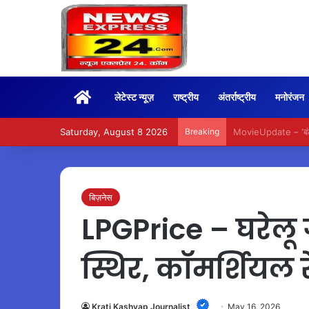
Home
लेटेस्ट न्यूज़
राष्ट्रीय
अंतर्राष्ट्रीय
मनोरंजन
Saturday, August 8 2026
Breaking
BoxOffice – 15वें दि
बिज़नेस
LPGPrice – घरेलू 
स्थिर, कॉमर्शियल 
Krati Kashyap Journalist
May 16, 2026