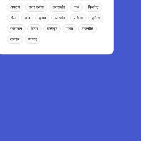
अपराध
उत्तर प्रदेश
उत्तराखंड
काम
क्रिकेट
खेल
चीन
चुनाव
झारखंड
परिणाम
पुलिस
प्रशासन
बिहार
बॉलीवुड
भारत
राजनीति
वायरल
व्यापार