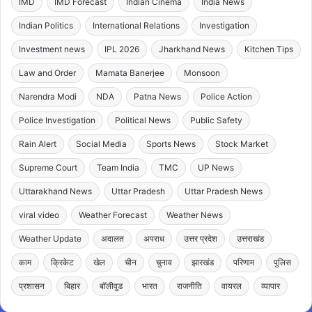
IMD
IMD Forecast
Indian Cinema
India News
Indian Politics
International Relations
Investigation
Investment news
IPL 2026
Jharkhand News
Kitchen Tips
Law and Order
Mamata Banerjee
Monsoon
Narendra Modi
NDA
Patna News
Police Action
Police Investigation
Political News
Public Safety
Rain Alert
Social Media
Sports News
Stock Market
Supreme Court
Team India
TMC
UP News
Uttarakhand News
Uttar Pradesh
Uttar Pradesh News
viral video
Weather Forecast
Weather News
Weather Update
अदालत
अपराध
उत्तर प्रदेश
उत्तराखंड
काम
क्रिकेट
खेल
चीन
चुनाव
झारखंड
परिणाम
पुलिस
प्रशासन
बिहार
बॉलीवुड
भारत
राजनीति
वायरल
व्यापार