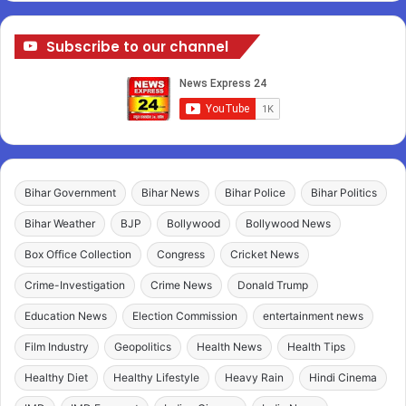
Subscribe to our channel
Bihar Government
Bihar News
Bihar Police
Bihar Politics
Bihar Weather
BJP
Bollywood
Bollywood News
Box Office Collection
Congress
Cricket News
Crime-Investigation
Crime News
Donald Trump
Education News
Election Commission
entertainment news
Film Industry
Geopolitics
Health News
Health Tips
Healthy Diet
Healthy Lifestyle
Heavy Rain
Hindi Cinema