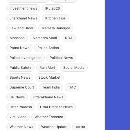
Investment news
IPL 2026
Jharkhand News
Kitchen Tips
Law and Order
Mamata Banerjee
Monsoon
Narendra Modi
NDA
Patna News
Police Action
Police Investigation
Political News
Public Safety
Rain Alert
Social Media
Sports News
Stock Market
Supreme Court
Team India
TMC
UP News
Uttarakhand News
Uttar Pradesh
Uttar Pradesh News
viral video
Weather Forecast
Weather News
Weather Update
अदालत