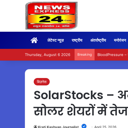
Home
लेटेस्ट न्यूज़
राष्ट्रीय
अंतर्राष्ट्रीय
मनोरंजन
Thursday, August 6 2026
Breaking
BloodPressure – हाई 
बिज़नेस
SolarStocks – अमे
सोलर शेयरों में ते
Krati Kashyap Journalist
April 25, 2026