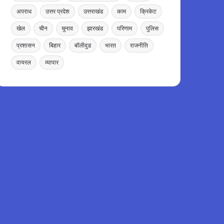
अपराध
उत्तर प्रदेश
उत्तराखंड
काम
क्रिकेट
खेल
चीन
चुनाव
झारखंड
परिणाम
पुलिस
प्रशासन
बिहार
बॉलीवुड
भारत
राजनीति
वायरल
व्यापार