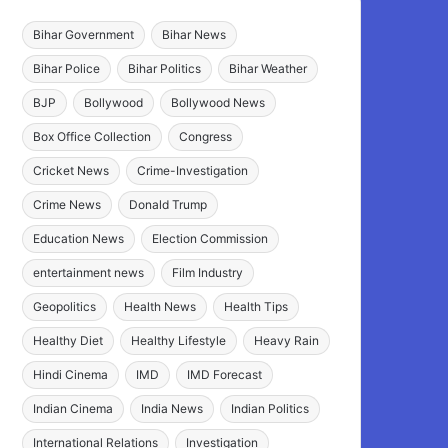
Bihar Government
Bihar News
Bihar Police
Bihar Politics
Bihar Weather
BJP
Bollywood
Bollywood News
Box Office Collection
Congress
Cricket News
Crime-Investigation
Crime News
Donald Trump
Education News
Election Commission
entertainment news
Film Industry
Geopolitics
Health News
Health Tips
Healthy Diet
Healthy Lifestyle
Heavy Rain
Hindi Cinema
IMD
IMD Forecast
Indian Cinema
India News
Indian Politics
International Relations
Investigation