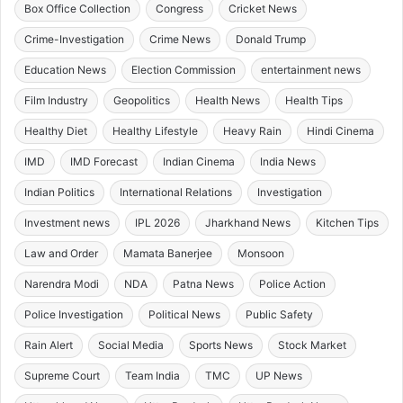
Box Office Collection
Congress
Cricket News
Crime-Investigation
Crime News
Donald Trump
Education News
Election Commission
entertainment news
Film Industry
Geopolitics
Health News
Health Tips
Healthy Diet
Healthy Lifestyle
Heavy Rain
Hindi Cinema
IMD
IMD Forecast
Indian Cinema
India News
Indian Politics
International Relations
Investigation
Investment news
IPL 2026
Jharkhand News
Kitchen Tips
Law and Order
Mamata Banerjee
Monsoon
Narendra Modi
NDA
Patna News
Police Action
Police Investigation
Political News
Public Safety
Rain Alert
Social Media
Sports News
Stock Market
Supreme Court
Team India
TMC
UP News