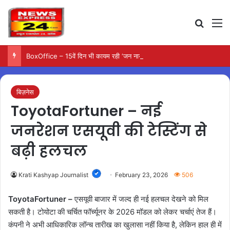
Search
M
BoxOffice – 15वें दिन भी कायम रही ‘जन नायकन’ की रफ्तार, 185 करोड़ के पार पहुंची कमाई…
बिज़नेस
ToyotaFortuner – नई
जनरेशन एसयूवी की टेस्टिंग से
बढ़ी हलचल
Krati Kashyap Journalist
February 23, 2026
506
ToyotaFortuner –
एसयूवी बाजार में जल्द ही नई हलचल देखने को मिल
सकती है। टोयोटा की चर्चित फॉर्च्यूनर के 2026 मॉडल को लेकर चर्चाएं तेज हैं।
कंपनी ने अभी आधिकारिक लॉन्च तारीख का खुलासा नहीं किया है, लेकिन हाल ही में