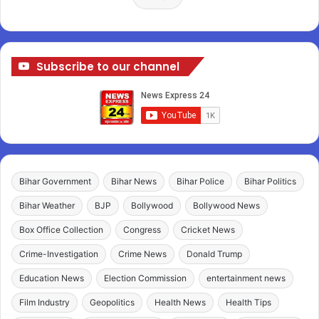
Subscribe to our channel
Bihar Government
Bihar News
Bihar Police
Bihar Politics
Bihar Weather
BJP
Bollywood
Bollywood News
Box Office Collection
Congress
Cricket News
Crime-Investigation
Crime News
Donald Trump
Education News
Election Commission
entertainment news
Film Industry
Geopolitics
Health News
Health Tips