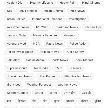
Healthy Diet
Healthy Lifestyle
Heavy Rain
Hindi Cinema
IMD
IMD Forecast
Indian Cinema
India News
Indian Politics
International Relations
Investigation
Investment news
IPL 2026
Jharkhand News
Kitchen Tips
Law and Order
Mamata Banerjee
Monsoon
Narendra Modi
NDA
Patna News
Police Action
Police Investigation
Political News
Public Safety
Rain Alert
Social Media
Sports News
Stock Market
Supreme Court
Team India
TMC
UP News
Uttarakhand News
Uttar Pradesh
Uttar Pradesh News
viral video
Weather Forecast
Weather News
Weather Update
अदालत
अपराध
उत्तर प्रदेश
उत्तराखंड
काम
क्रिकेट
खेल
चीन
चुनाव
झारखंड
परिणाम
पुलिस