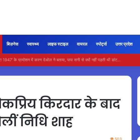
बिज़नेस
स्वास्थ्य
लाइफ स्टाइल
वायरल
स्पोर्ट्स
उत्तर प्रदेश
ी कायम रही ‘जन नायकन’ की रफ्तार, 185 करोड़ के पार पहुंची कमाई…
्रिय किरदार के बाद
ोलीं निधि शाह
503