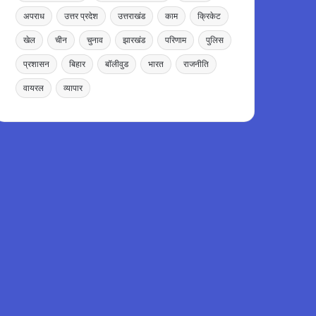
अपराध
उत्तर प्रदेश
उत्तराखंड
काम
क्रिकेट
खेल
चीन
चुनाव
झारखंड
परिणाम
पुलिस
प्रशासन
बिहार
बॉलीवुड
भारत
राजनीति
वायरल
व्यापार