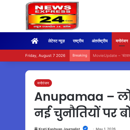
Home
लेटेस्ट न्यूज़
राष्ट्रीय
अंतर्राष्ट्रीय
मनोरंजन
Friday, August 7 2026
Breaking
BoxOffice – 15वें दिन भ
मनोरंजन
Anupamaa – लोकप
नई चुनौतियों पर ब
Krati Kashyap Journalist
May 1, 2026