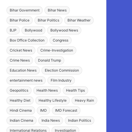
Bihar Government
Bihar News
Bihar Police
Bihar Politics
Bihar Weather
BJP
Bollywood
Bollywood News
Box Office Collection
Congress
Cricket News
Crime-Investigation
Crime News
Donald Trump
Education News
Election Commission
entertainment news
Film Industry
Geopolitics
Health News
Health Tips
Healthy Diet
Healthy Lifestyle
Heavy Rain
Hindi Cinema
IMD
IMD Forecast
Indian Cinema
India News
Indian Politics
International Relations
Investigation