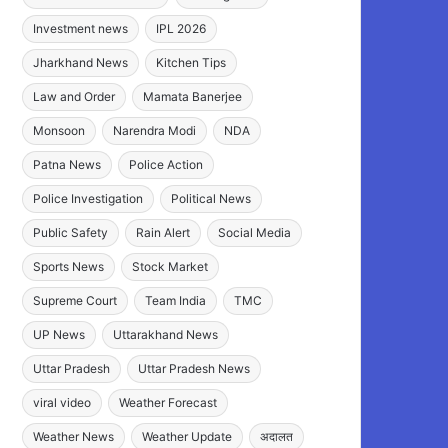
Investment news
IPL 2026
Jharkhand News
Kitchen Tips
Law and Order
Mamata Banerjee
Monsoon
Narendra Modi
NDA
Patna News
Police Action
Police Investigation
Political News
Public Safety
Rain Alert
Social Media
Sports News
Stock Market
Supreme Court
Team India
TMC
UP News
Uttarakhand News
Uttar Pradesh
Uttar Pradesh News
viral video
Weather Forecast
Weather News
Weather Update
अदालत