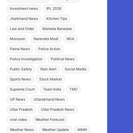
Investment news
IPL 2026
Jharkhand News
Kitchen Tips
Law and Order
Mamata Banerjee
Monsoon
Narendra Modi
NDA
Patna News
Police Action
Police Investigation
Political News
Public Safety
Rain Alert
Social Media
Sports News
Stock Market
Supreme Court
Team India
TMC
UP News
Uttarakhand News
Uttar Pradesh
Uttar Pradesh News
viral video
Weather Forecast
Weather News
Weather Update
अदालत