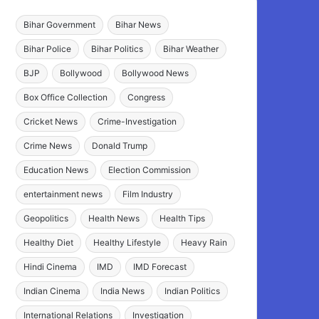
Bihar Government
Bihar News
Bihar Police
Bihar Politics
Bihar Weather
BJP
Bollywood
Bollywood News
Box Office Collection
Congress
Cricket News
Crime-Investigation
Crime News
Donald Trump
Education News
Election Commission
entertainment news
Film Industry
Geopolitics
Health News
Health Tips
Healthy Diet
Healthy Lifestyle
Heavy Rain
Hindi Cinema
IMD
IMD Forecast
Indian Cinema
India News
Indian Politics
International Relations
Investigation