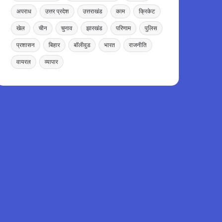
अपराध
उत्तर प्रदेश
उत्तराखंड
काम
क्रिकेट
खेल
चीन
चुनाव
झारखंड
परिणाम
पुलिस
प्रशासन
बिहार
बॉलीवुड
भारत
राजनीति
वायरल
व्यापार