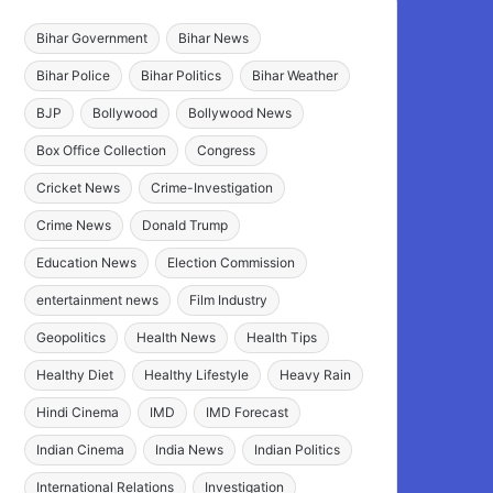
Bihar Government
Bihar News
Bihar Police
Bihar Politics
Bihar Weather
BJP
Bollywood
Bollywood News
Box Office Collection
Congress
Cricket News
Crime-Investigation
Crime News
Donald Trump
Education News
Election Commission
entertainment news
Film Industry
Geopolitics
Health News
Health Tips
Healthy Diet
Healthy Lifestyle
Heavy Rain
Hindi Cinema
IMD
IMD Forecast
Indian Cinema
India News
Indian Politics
International Relations
Investigation