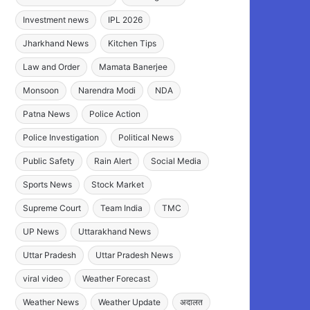
Investment news
IPL 2026
Jharkhand News
Kitchen Tips
Law and Order
Mamata Banerjee
Monsoon
Narendra Modi
NDA
Patna News
Police Action
Police Investigation
Political News
Public Safety
Rain Alert
Social Media
Sports News
Stock Market
Supreme Court
Team India
TMC
UP News
Uttarakhand News
Uttar Pradesh
Uttar Pradesh News
viral video
Weather Forecast
Weather News
Weather Update
अदालत