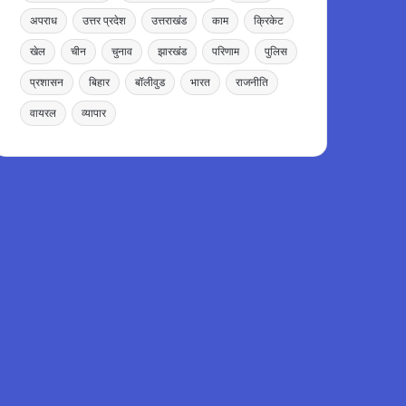
अपराध
उत्तर प्रदेश
उत्तराखंड
काम
क्रिकेट
खेल
चीन
चुनाव
झारखंड
परिणाम
पुलिस
प्रशासन
बिहार
बॉलीवुड
भारत
राजनीति
वायरल
व्यापार