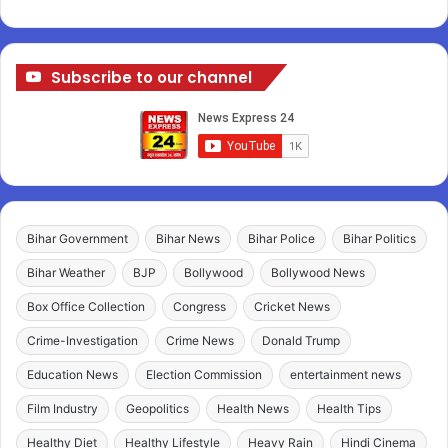
Subscribe to our channel
Bihar Government
Bihar News
Bihar Police
Bihar Politics
Bihar Weather
BJP
Bollywood
Bollywood News
Box Office Collection
Congress
Cricket News
Crime-Investigation
Crime News
Donald Trump
Education News
Election Commission
entertainment news
Film Industry
Geopolitics
Health News
Health Tips
Healthy Diet
Healthy Lifestyle
Heavy Rain
Hindi Cinema