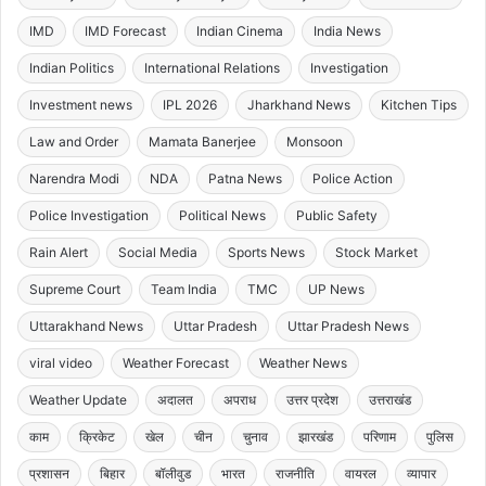
IMD
IMD Forecast
Indian Cinema
India News
Indian Politics
International Relations
Investigation
Investment news
IPL 2026
Jharkhand News
Kitchen Tips
Law and Order
Mamata Banerjee
Monsoon
Narendra Modi
NDA
Patna News
Police Action
Police Investigation
Political News
Public Safety
Rain Alert
Social Media
Sports News
Stock Market
Supreme Court
Team India
TMC
UP News
Uttarakhand News
Uttar Pradesh
Uttar Pradesh News
viral video
Weather Forecast
Weather News
Weather Update
अदालत
अपराध
उत्तर प्रदेश
उत्तराखंड
काम
क्रिकेट
खेल
चीन
चुनाव
झारखंड
परिणाम
पुलिस
प्रशासन
बिहार
बॉलीवुड
भारत
राजनीति
वायरल
व्यापार