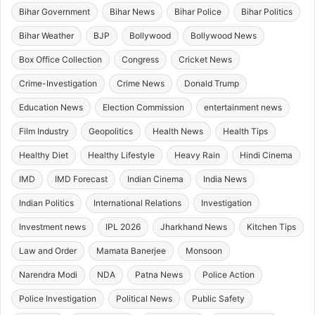
Bihar Government
Bihar News
Bihar Police
Bihar Politics
Bihar Weather
BJP
Bollywood
Bollywood News
Box Office Collection
Congress
Cricket News
Crime-Investigation
Crime News
Donald Trump
Education News
Election Commission
entertainment news
Film Industry
Geopolitics
Health News
Health Tips
Healthy Diet
Healthy Lifestyle
Heavy Rain
Hindi Cinema
IMD
IMD Forecast
Indian Cinema
India News
Indian Politics
International Relations
Investigation
Investment news
IPL 2026
Jharkhand News
Kitchen Tips
Law and Order
Mamata Banerjee
Monsoon
Narendra Modi
NDA
Patna News
Police Action
Police Investigation
Political News
Public Safety