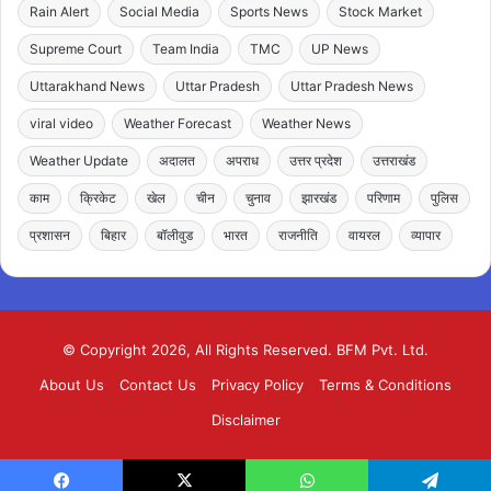
Rain Alert
Social Media
Sports News
Stock Market
Supreme Court
Team India
TMC
UP News
Uttarakhand News
Uttar Pradesh
Uttar Pradesh News
viral video
Weather Forecast
Weather News
Weather Update
अदालत
अपराध
उत्तर प्रदेश
उत्तराखंड
काम
क्रिकेट
खेल
चीन
चुनाव
झारखंड
परिणाम
पुलिस
प्रशासन
बिहार
बॉलीवुड
भारत
राजनीति
वायरल
व्यापार
© Copyright 2026, All Rights Reserved. BFM Pvt. Ltd.
About Us
Contact Us
Privacy Policy
Terms & Conditions
Disclaimer