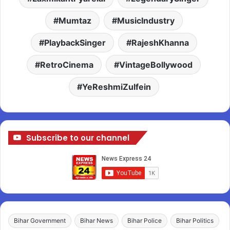
Mumtaz
MusicIndustry
PlaybackSinger
RajeshKhanna
RetroCinema
VintageBollywood
YeReshmiZulfein
Subscribe to our channel
Bihar Government
Bihar News
Bihar Police
Bihar Politics