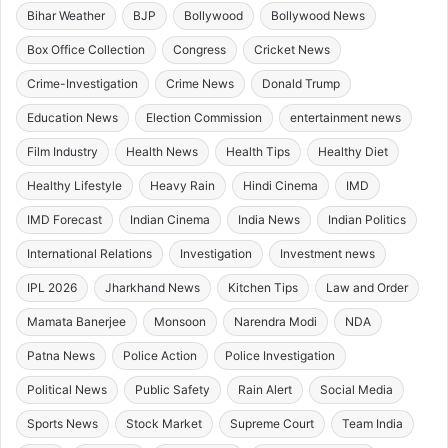
Bihar Weather
BJP
Bollywood
Bollywood News
Box Office Collection
Congress
Cricket News
Crime-Investigation
Crime News
Donald Trump
Education News
Election Commission
entertainment news
Film Industry
Health News
Health Tips
Healthy Diet
Healthy Lifestyle
Heavy Rain
Hindi Cinema
IMD
IMD Forecast
Indian Cinema
India News
Indian Politics
International Relations
Investigation
Investment news
IPL 2026
Jharkhand News
Kitchen Tips
Law and Order
Mamata Banerjee
Monsoon
Narendra Modi
NDA
Patna News
Police Action
Police Investigation
Political News
Public Safety
Rain Alert
Social Media
Sports News
Stock Market
Supreme Court
Team India