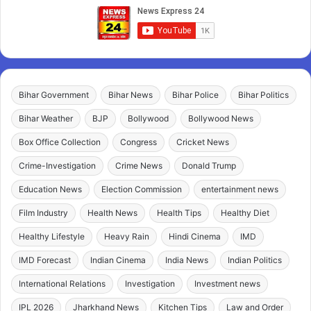
Bihar Government
Bihar News
Bihar Police
Bihar Politics
Bihar Weather
BJP
Bollywood
Bollywood News
Box Office Collection
Congress
Cricket News
Crime-Investigation
Crime News
Donald Trump
Education News
Election Commission
entertainment news
Film Industry
Health News
Health Tips
Healthy Diet
Healthy Lifestyle
Heavy Rain
Hindi Cinema
IMD
IMD Forecast
Indian Cinema
India News
Indian Politics
International Relations
Investigation
Investment news
IPL 2026
Jharkhand News
Kitchen Tips
Law and Order