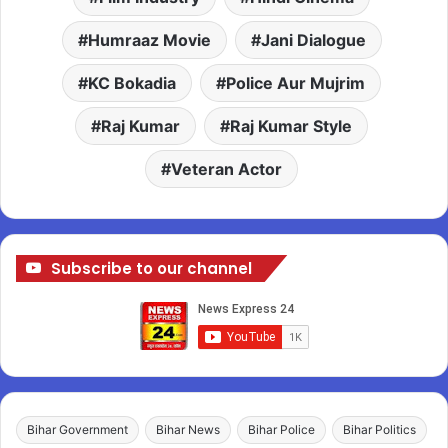
Humraaz Movie
Jani Dialogue
KC Bokadia
Police Aur Mujrim
Raj Kumar
Raj Kumar Style
Veteran Actor
Subscribe to our channel
Bihar Government
Bihar News
Bihar Police
Bihar Politics