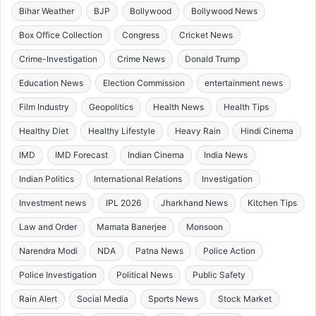
Bihar Weather
BJP
Bollywood
Bollywood News
Box Office Collection
Congress
Cricket News
Crime-Investigation
Crime News
Donald Trump
Education News
Election Commission
entertainment news
Film Industry
Geopolitics
Health News
Health Tips
Healthy Diet
Healthy Lifestyle
Heavy Rain
Hindi Cinema
IMD
IMD Forecast
Indian Cinema
India News
Indian Politics
International Relations
Investigation
Investment news
IPL 2026
Jharkhand News
Kitchen Tips
Law and Order
Mamata Banerjee
Monsoon
Narendra Modi
NDA
Patna News
Police Action
Police Investigation
Political News
Public Safety
Rain Alert
Social Media
Sports News
Stock Market