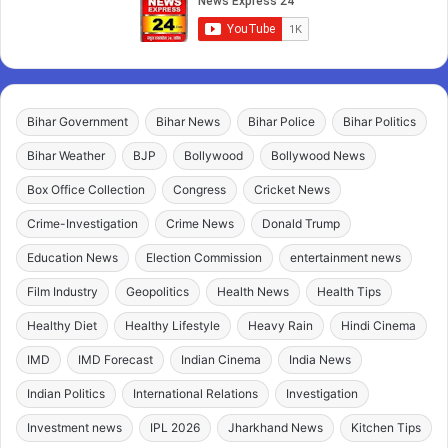
Bihar Government
Bihar News
Bihar Police
Bihar Politics
Bihar Weather
BJP
Bollywood
Bollywood News
Box Office Collection
Congress
Cricket News
Crime-Investigation
Crime News
Donald Trump
Education News
Election Commission
entertainment news
Film Industry
Geopolitics
Health News
Health Tips
Healthy Diet
Healthy Lifestyle
Heavy Rain
Hindi Cinema
IMD
IMD Forecast
Indian Cinema
India News
Indian Politics
International Relations
Investigation
Investment news
IPL 2026
Jharkhand News
Kitchen Tips