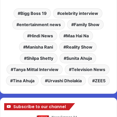
Bigg Boss 19
celebrity interview
entertainment news
Family Show
Hindi News
Maa Hai Na
Manisha Rani
Reality Show
Shilpa Shetty
Sunita Ahuja
Tanya Mittal Interview
Television News
Tina Ahuja
Urvashi Dholakia
ZEE5
Subscribe to our channel