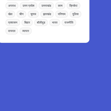
अपराध
उत्तर प्रदेश
उत्तराखंड
काम
क्रिकेट
खेल
चीन
चुनाव
झारखंड
परिणाम
पुलिस
प्रशासन
बिहार
बॉलीवुड
भारत
राजनीति
वायरल
व्यापार