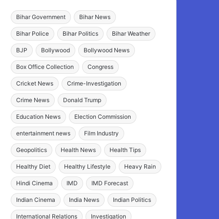
Bihar Government
Bihar News
Bihar Police
Bihar Politics
Bihar Weather
BJP
Bollywood
Bollywood News
Box Office Collection
Congress
Cricket News
Crime-Investigation
Crime News
Donald Trump
Education News
Election Commission
entertainment news
Film Industry
Geopolitics
Health News
Health Tips
Healthy Diet
Healthy Lifestyle
Heavy Rain
Hindi Cinema
IMD
IMD Forecast
Indian Cinema
India News
Indian Politics
International Relations
Investigation