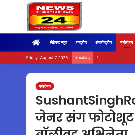
Home
लेटेस्ट न्यूज़
राष्ट्रीय
अंतर्राष्ट्रीय
मनोरंजन
Friday, August 7 2026
Breaking
BoxOffice – 15वें दिन भ
मनोरंजन
SushantSinghRajp
जेनर संग फोटोशूट
बॉलीवुड अभिनेता