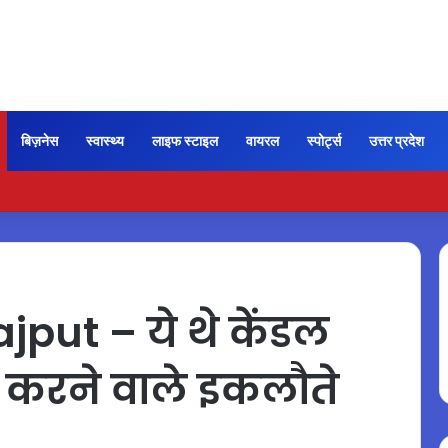
बिज़नेस
स्वास्थ्य
लाइफ स्टाइल
वायरल
स्पोर्ट्स
उत्तर प्रदेश
ी कायम रही ‘जन नायकन’ की रफ्तार, 185 करोड़ के पार पहुंची कमाई…
ut – ये थे केंडल
 करने वाले इकलौते
…