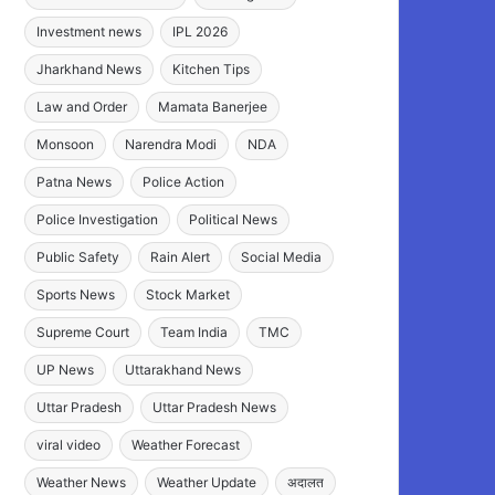
Investment news
IPL 2026
Jharkhand News
Kitchen Tips
Law and Order
Mamata Banerjee
Monsoon
Narendra Modi
NDA
Patna News
Police Action
Police Investigation
Political News
Public Safety
Rain Alert
Social Media
Sports News
Stock Market
Supreme Court
Team India
TMC
UP News
Uttarakhand News
Uttar Pradesh
Uttar Pradesh News
viral video
Weather Forecast
Weather News
Weather Update
अदालत