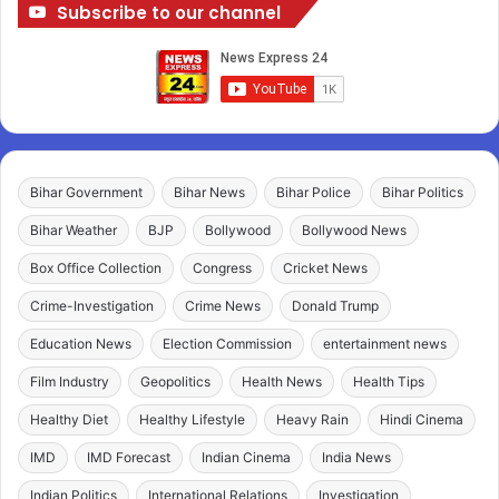
Subscribe to our channel
Bihar Government
Bihar News
Bihar Police
Bihar Politics
Bihar Weather
BJP
Bollywood
Bollywood News
Box Office Collection
Congress
Cricket News
Crime-Investigation
Crime News
Donald Trump
Education News
Election Commission
entertainment news
Film Industry
Geopolitics
Health News
Health Tips
Healthy Diet
Healthy Lifestyle
Heavy Rain
Hindi Cinema
IMD
IMD Forecast
Indian Cinema
India News
Indian Politics
International Relations
Investigation