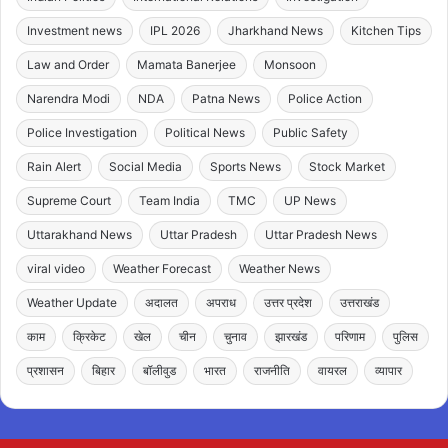
Investment news
IPL 2026
Jharkhand News
Kitchen Tips
Law and Order
Mamata Banerjee
Monsoon
Narendra Modi
NDA
Patna News
Police Action
Police Investigation
Political News
Public Safety
Rain Alert
Social Media
Sports News
Stock Market
Supreme Court
Team India
TMC
UP News
Uttarakhand News
Uttar Pradesh
Uttar Pradesh News
viral video
Weather Forecast
Weather News
Weather Update
अदालत
अपराध
उत्तर प्रदेश
उत्तराखंड
काम
क्रिकेट
खेल
चीन
चुनाव
झारखंड
परिणाम
पुलिस
प्रशासन
बिहार
बॉलीवुड
भारत
राजनीति
वायरल
व्यापार