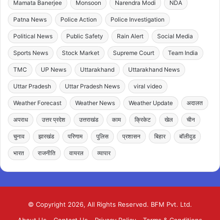
Mamata Banerjee
Monsoon
Narendra Modi
NDA
Patna News
Police Action
Police Investigation
Political News
Public Safety
Rain Alert
Social Media
Sports News
Stock Market
Supreme Court
Team India
TMC
UP News
Uttarakhand
Uttarakhand News
Uttar Pradesh
Uttar Pradesh News
viral video
Weather Forecast
Weather News
Weather Update
अदालत
अपराध
उत्तर प्रदेश
उत्तराखंड
काम
क्रिकेट
खेल
चीन
चुनाव
झारखंड
परिणाम
पुलिस
प्रशासन
बिहार
बॉलीवुड
भारत
राजनीति
वायरल
व्यापार
© Copyright 2026, All Rights Reserved. BFM Pvt. Ltd.