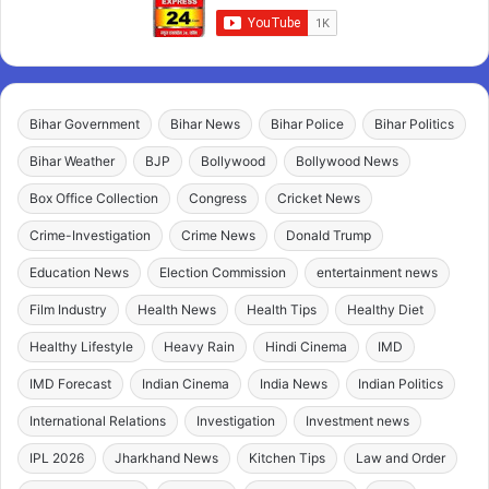
Bihar Government
Bihar News
Bihar Police
Bihar Politics
Bihar Weather
BJP
Bollywood
Bollywood News
Box Office Collection
Congress
Cricket News
Crime-Investigation
Crime News
Donald Trump
Education News
Election Commission
entertainment news
Film Industry
Health News
Health Tips
Healthy Diet
Healthy Lifestyle
Heavy Rain
Hindi Cinema
IMD
IMD Forecast
Indian Cinema
India News
Indian Politics
International Relations
Investigation
Investment news
IPL 2026
Jharkhand News
Kitchen Tips
Law and Order