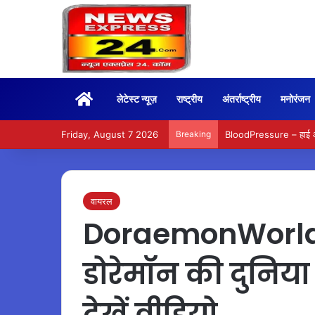
Home
लेटेस्ट न्यूज़
राष्ट्रीय
अंतर्राष्ट्रीय
मनोरंजन
Friday, August 7 2026
Breaking
BloodPressure – हाई और ल
वायरल
DoraemonWorld –
डोरेमॉन की दुनिय
देखें वीडियो