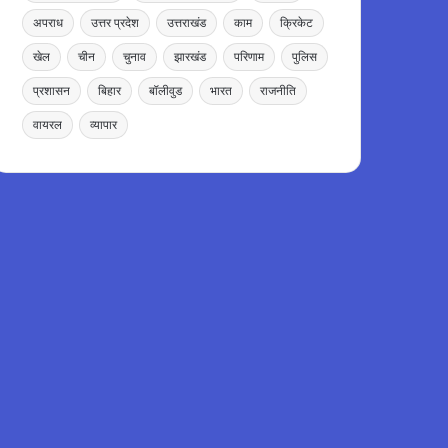
अपराध
उत्तर प्रदेश
उत्तराखंड
काम
क्रिकेट
खेल
चीन
चुनाव
झारखंड
परिणाम
पुलिस
प्रशासन
बिहार
बॉलीवुड
भारत
राजनीति
वायरल
व्यापार