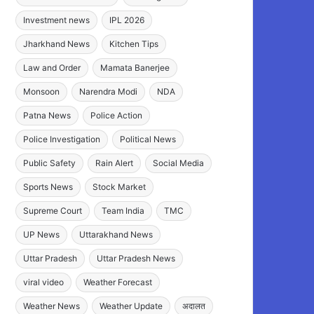
Investment news
IPL 2026
Jharkhand News
Kitchen Tips
Law and Order
Mamata Banerjee
Monsoon
Narendra Modi
NDA
Patna News
Police Action
Police Investigation
Political News
Public Safety
Rain Alert
Social Media
Sports News
Stock Market
Supreme Court
Team India
TMC
UP News
Uttarakhand News
Uttar Pradesh
Uttar Pradesh News
viral video
Weather Forecast
Weather News
Weather Update
अदालत