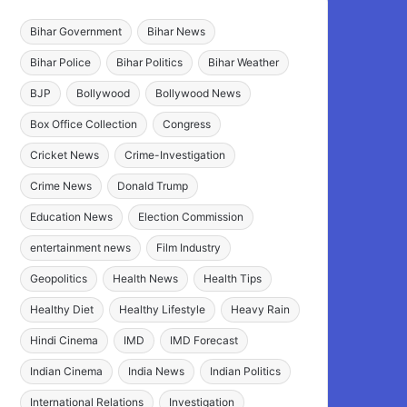
Bihar Government
Bihar News
Bihar Police
Bihar Politics
Bihar Weather
BJP
Bollywood
Bollywood News
Box Office Collection
Congress
Cricket News
Crime-Investigation
Crime News
Donald Trump
Education News
Election Commission
entertainment news
Film Industry
Geopolitics
Health News
Health Tips
Healthy Diet
Healthy Lifestyle
Heavy Rain
Hindi Cinema
IMD
IMD Forecast
Indian Cinema
India News
Indian Politics
International Relations
Investigation