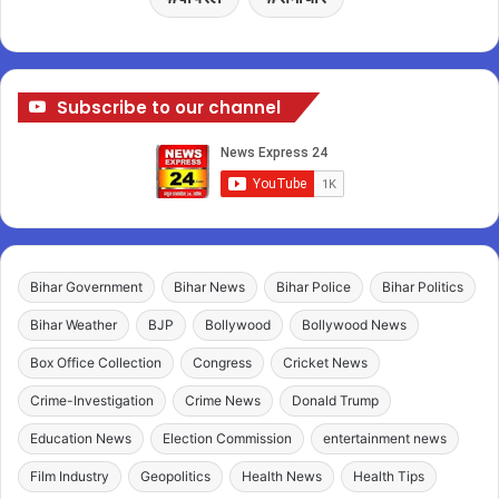
Subscribe to our channel
Bihar Government
Bihar News
Bihar Police
Bihar Politics
Bihar Weather
BJP
Bollywood
Bollywood News
Box Office Collection
Congress
Cricket News
Crime-Investigation
Crime News
Donald Trump
Education News
Election Commission
entertainment news
Film Industry
Geopolitics
Health News
Health Tips