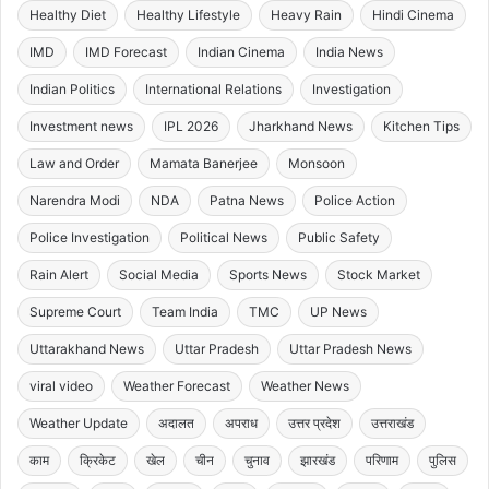
Healthy Diet
Healthy Lifestyle
Heavy Rain
Hindi Cinema
IMD
IMD Forecast
Indian Cinema
India News
Indian Politics
International Relations
Investigation
Investment news
IPL 2026
Jharkhand News
Kitchen Tips
Law and Order
Mamata Banerjee
Monsoon
Narendra Modi
NDA
Patna News
Police Action
Police Investigation
Political News
Public Safety
Rain Alert
Social Media
Sports News
Stock Market
Supreme Court
Team India
TMC
UP News
Uttarakhand News
Uttar Pradesh
Uttar Pradesh News
viral video
Weather Forecast
Weather News
Weather Update
अदालत
अपराध
उत्तर प्रदेश
उत्तराखंड
काम
क्रिकेट
खेल
चीन
चुनाव
झारखंड
परिणाम
पुलिस