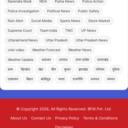
Narendra Modi
NDA
Patna News
Police Action
Police Investigation
Political News
Public Safety
Rain Alert
Social Media
Sports News
Stock Market
Supreme Court
Team India
TMC
UP News
Uttarakhand News
Uttar Pradesh
Uttar Pradesh News
viral video
Weather Forecast
Weather News
Weather Update
अदालत
अपराध
उत्तर प्रदेश
उत्तराखंड
काम
क्रिकेट
खेल
चीन
चुनाव
झारखंड
परिणाम
पुलिस
प्रशासन
बिहार
बॉलीवुड
भारत
राजनीति
वायरल
व्यापार
© Copyright 2026, All Rights Reserved. BFM Pvt. Ltd.
About Us
Contact Us
Privacy Policy
Terms & Conditions
Disclaimer