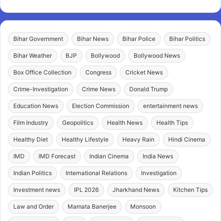
Bihar Government
Bihar News
Bihar Police
Bihar Politics
Bihar Weather
BJP
Bollywood
Bollywood News
Box Office Collection
Congress
Cricket News
Crime-Investigation
Crime News
Donald Trump
Education News
Election Commission
entertainment news
Film Industry
Geopolitics
Health News
Health Tips
Healthy Diet
Healthy Lifestyle
Heavy Rain
Hindi Cinema
IMD
IMD Forecast
Indian Cinema
India News
Indian Politics
International Relations
Investigation
Investment news
IPL 2026
Jharkhand News
Kitchen Tips
Law and Order
Mamata Banerjee
Monsoon