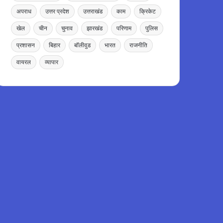
अपराध
उत्तर प्रदेश
उत्तराखंड
काम
क्रिकेट
खेल
चीन
चुनाव
झारखंड
परिणाम
पुलिस
प्रशासन
बिहार
बॉलीवुड
भारत
राजनीति
वायरल
व्यापार