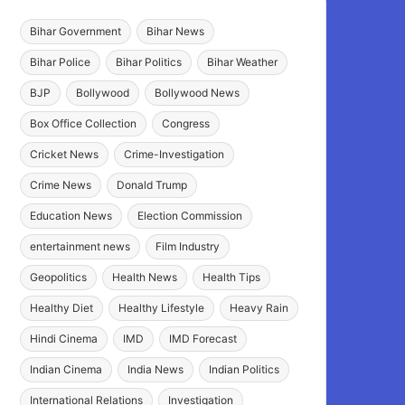
Bihar Government
Bihar News
Bihar Police
Bihar Politics
Bihar Weather
BJP
Bollywood
Bollywood News
Box Office Collection
Congress
Cricket News
Crime-Investigation
Crime News
Donald Trump
Education News
Election Commission
entertainment news
Film Industry
Geopolitics
Health News
Health Tips
Healthy Diet
Healthy Lifestyle
Heavy Rain
Hindi Cinema
IMD
IMD Forecast
Indian Cinema
India News
Indian Politics
International Relations
Investigation