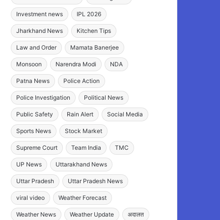
Investment news
IPL 2026
Jharkhand News
Kitchen Tips
Law and Order
Mamata Banerjee
Monsoon
Narendra Modi
NDA
Patna News
Police Action
Police Investigation
Political News
Public Safety
Rain Alert
Social Media
Sports News
Stock Market
Supreme Court
Team India
TMC
UP News
Uttarakhand News
Uttar Pradesh
Uttar Pradesh News
viral video
Weather Forecast
Weather News
Weather Update
अदालत